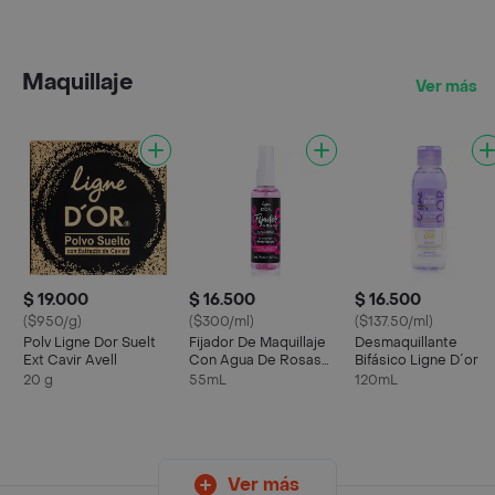
Maquillaje
Ver más
$ 19.000
$ 16.500
$ 16.500
($950/g)
($300/ml)
($137.50/ml)
Polv Ligne Dor Suelt
Fijador De Maquillaje
Desmaquillante
Ext Cavir Avell
Con Agua De Rosas
Bifásico Ligne D´or
Ligne D´or
20 g
55mL
120mL
Ver más