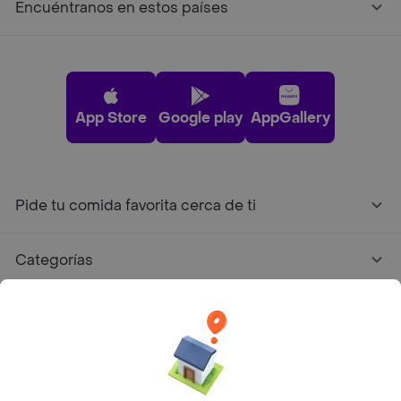
Encuéntranos en estos países
App Store
Google play
AppGallery
Pide tu comida favorita cerca de ti
Categorías
Únete a Rappi
Sobre Rappi