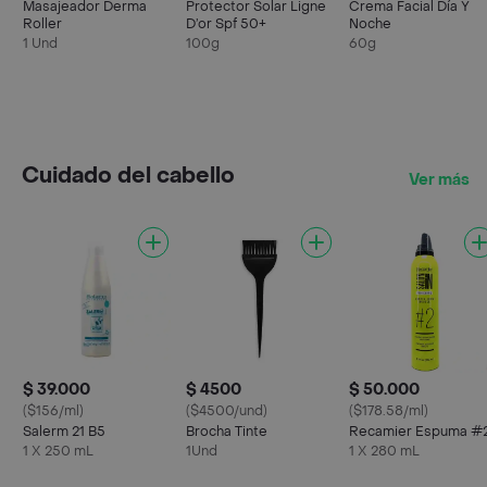
Masajeador Derma
Protector Solar Ligne
Crema Facial Día Y
Roller
D’or Spf 50+
Noche
1 Und
100g
60g
Cuidado del cabello
Ver más
$ 39.000
$ 4500
$ 50.000
($156/ml)
($4500/und)
($178.58/ml)
Salerm 21 B5
Brocha Tinte
Recamier Espuma #
1 X 250 mL
1Und
1 X 280 mL