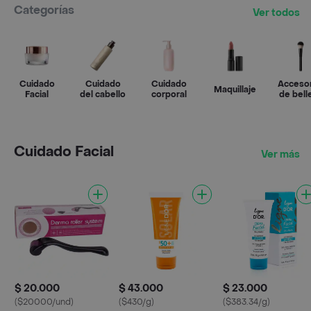
Categorías
Ver todos
Cuidado
Cuidado
Cuidado
Acceso
Maquillaje
Facial
del cabello
corporal
de bell
Cuidado Facial
Ver más
$ 20.000
$ 43.000
$ 23.000
($20000/und)
($430/g)
($383.34/g)