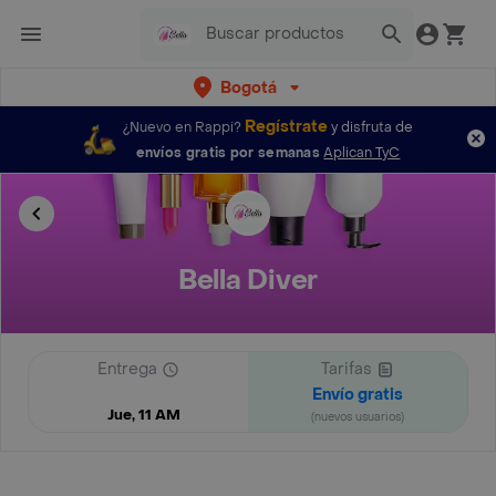
Bogotá
Regístrate
¿Nuevo en Rappi?
y disfruta de
envíos gratis por semanas
Aplican TyC
Bella Diver
Entrega
Tarifas
Envío gratis
Jue, 11 AM
(nuevos usuarios)