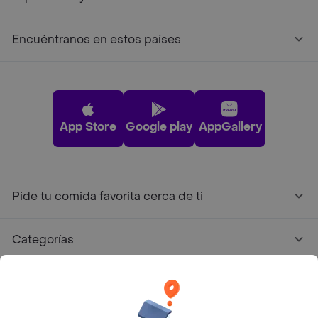
Encuéntranos en estos países
App Store
Google play
AppGallery
Pide tu comida favorita cerca de ti
Categorías
Únete a Rappi