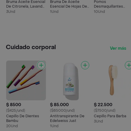
Bruma Aceite Esencial
Bruma De Aceite
Pomos
De Citronela, Lavanda,
Esencial De Hojas De
Desmaquillantes
Eucalipto Limón, Árbol
Canela Y Limón,
Reutilizables
3Und
1Und
10Und
De Té Y Menta.
Aceite De Fragancia
Natural De Vainilla Y
Coco.
Cuidado corporal
Ver más
$ 8500
$ 85.000
$ 22.500
($425/und)
($85000/und)
($7500/und)
Cepillo De Dientes
Antitranspirante De
Cepillo Para Barba
Bambu
Edelweiss Just
3Und
20Und
1Und