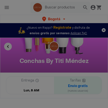
Bogotá
Regístrate
¿Nuevo en Rappi?
y disfruta de
envíos gratis por semanas
Aplican TyC
Conchas By Titi Méndez
Entrega
Tarifas
Envío gratis
Lun, 8 AM
(nuevos usuarios)