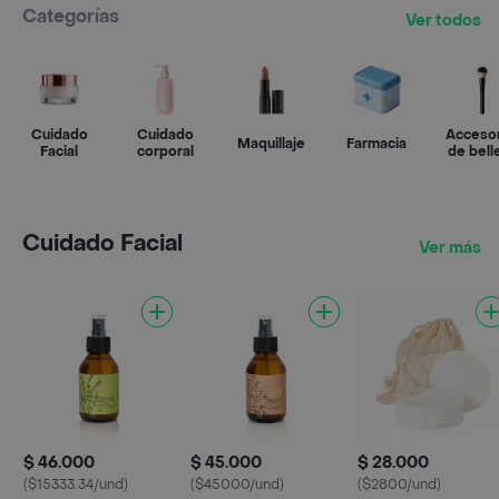
Categorías
Ver todos
Cuidado
Cuidado
Acceso
Maquillaje
Farmacia
Facial
corporal
de bell
Cuidado Facial
Ver más
$ 46.000
$ 45.000
$ 28.000
($15333.34/und)
($45000/und)
($2800/und)