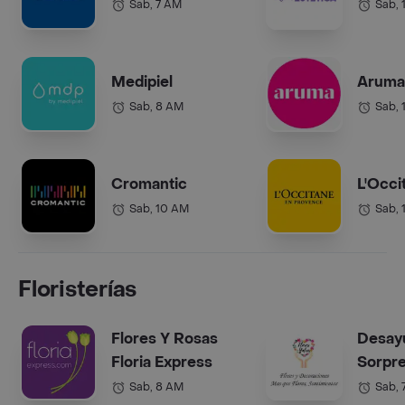
Sab, 7 AM
Sab, 
Medipiel
Aruma 
Sab, 8 AM
Sab, 
Cromantic
L'Occi
Sab, 10 AM
Sab, 
Floristerías
Flores Y Rosas
Desay
Floria Express
Sorpr
Sab, 8 AM
Sab, 