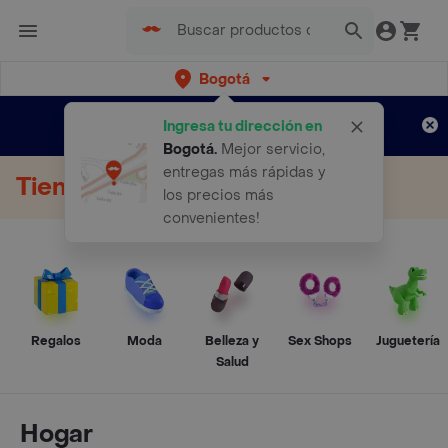
Bogotá
Regístrate
¿Nuevo en Rappi?
y disfruta de
Ingresa tu dirección en
envíos gratis por semanas
Aplican TyC
Bogotá
.
Mejor servicio,
entregas más rápidas y
Tienda Online
los precios más
convenientes!
Regalos
Moda
Belleza y
Sex Shops
Juguetería
Salud
Hogar