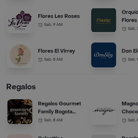
Orquí
Flores Les Roses
Flores
Sab, 9 AM
Sab, 
Flores El Virrey
Don El
Sab, 8 AM
Sab,
Regalos
Regalos Gourmet
Magn
Family Bogota
Choco
(Anchetas)
Bogot
Sab, 8 AM
Sab,