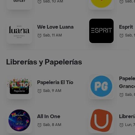
Sab, 10 AM
Sab,
We Love Luana
Esprit
Sab, 11 AM
Sab, 
Librerías y Papelerías
Papele
Papeleria El Tío
Grance
Sab, 9 AM
Sab,
All In One
Librer
Sab, 8 AM
Lun, 