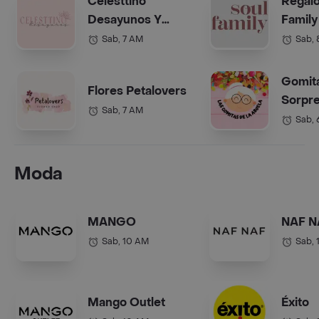
Celesttino
Regalo
Desayunos Y
Family
Anchetas Bogotá
(Anche
Sab, 7 AM
Sab,
Gomit
Flores Petalovers
Sorpre
Sab, 7 AM
Abuel
Sab,
Moda
MANGO
NAF N
Sab, 10 AM
Sab, 
Mango Outlet
Éxito