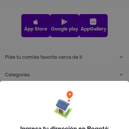
App Store
Google play
AppGallery
Pide tu comida favorita cerca de ti
Categorías
Únete a Rappi
Sobre Rappi
Facebook
Twitter
Instagram