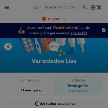
Bogotá
Regístrate
¿Nuevo en Rappi?
y disfruta de
envíos gratis por semanas
Aplican TyC
Variedades Liss
Entrega
Tarifas
Envío gratis
19 min o prog.
(nuevos usuarios)
Ver todos los pasillos