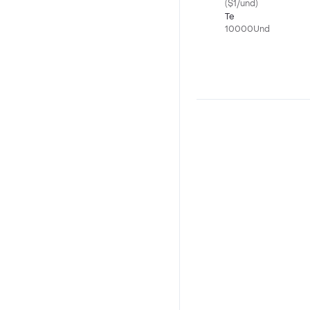
($1/und)
Te
10000Und