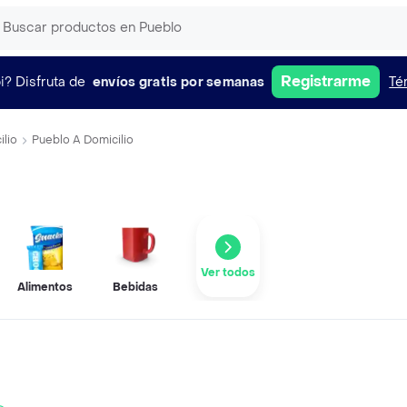
Registrarme
i?
Disfruta de
envíos gratis por semanas
Té
ilio
Pueblo A Domicilio
Ver todos
Alimentos
Bebidas