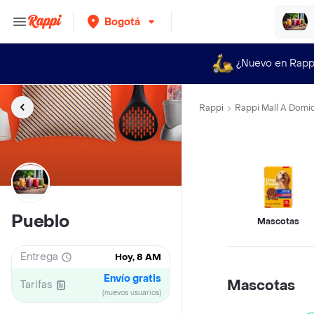
Bogotá
¿Nuevo en Rapp
Rappi
Rappi Mall A Domic
Pueblo
Mascotas
Entrega
Hoy, 8 AM
Envío gratis
Mascotas
Tarifas
(nuevos usuarios)