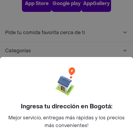
App Store
Google play
AppGallery
Pide tu comida favorita cerca de ti
Categorías
Únete a Rappi
Sobre Rappi
Facebook
Twitter
Instagram
Ingresa tu dirección en Bogotá:
Mejor servicio, entregas más rápidas y los precios
©
2026
Rappi Inc. All rights reserved.
más convenientes!