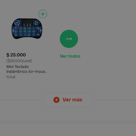
$ 25.000
Ver todos
($25000/und)
Mini Teclado
Inalámbrico Air-mouse
Android Smart Tv
1Und
Iluminado
Ver más