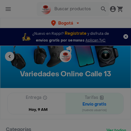
Bogotá
Regístrate
¿Nuevo en Rappi?
y disfruta de
envíos gratis por semanas
Aplican TyC
Variedades Online Calle 13
Entrega
Tarifas
Envío gratis
Hoy, 9 AM
(nuevos usuarios)
Categorías
Ver todos