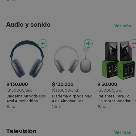
1Und
Audio y sonido
Ver más
$ 130.000
$ 130.000
$ 50.000
($130000/und)
($130000/und)
($50000/und)
Diadema Airpods Max
Diadema Airpods Max
Parlantes Para Pc
Azul Almohadillas
Azul Almohadillas
Chiropter Wesdar C
Bluetooth Replica
Bluetooth Replica
1Und
1Und
1Und
Original
Original
Televisión
Ver más