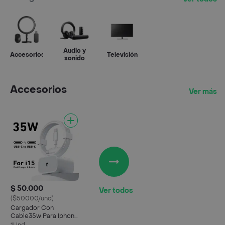
Audio y
Accesorios
Televisión
sonido
Accesorios
Ver más
$ 50.000
Ver todos
($50000/und)
Cargador Con
Cable35w Para Iphone
15, 15 Pro, 16