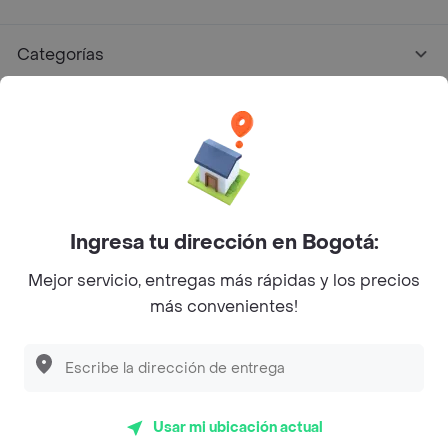
Categorías
Únete a Rappi
Sobre Rappi
Facebook
Twitter
Instagram
Ingresa tu dirección en Bogotá:
Mejor servicio, entregas más rápidas y los precios
©
2026
Rappi Inc. All rights reserved.
más convenientes!
Rappi S.A.S. --- NIT 900.843.898-9 --- Calle 63 # 16A-02
Bogotá D.C. --- notificacionesrappi@rappi.com
Usar mi ubicación actual