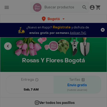
Bogotá
Regístrate
¿Nuevo en Rappi?
y disfruta de
envíos gratis por semanas
Aplican TyC
Rosas Y Flores Bogotá
Entrega
Tarifas
Envío gratis
Sab, 7 AM
(nuevos usuarios)
Ver todos los pasillos