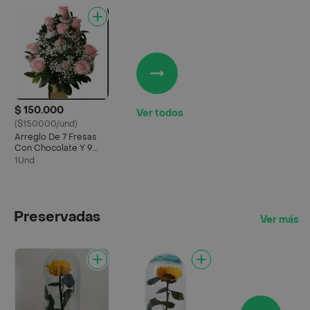
$ 150.000
Ver todos
($150000/und)
Arreglo De 7 Fresas
Con Chocolate Y 9
Rosas Rosadas
1Und
Preservadas
Ver más