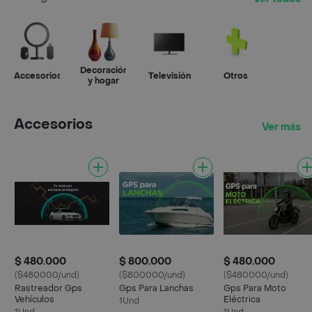
Decoración
Accesorios
Televisión
Otros
y hogar
Accesorios
Ver más
$ 480.000
$ 800.000
$ 480.000
($480000/und)
($800000/und)
($480000/und)
Rastreador Gps
Gps Para Lanchas
Gps Para Moto
Vehículos
Eléctrica
1Und