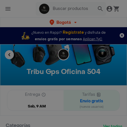
Bogotá
Regístrate
¿Nuevo en Rappi?
y disfruta de
envíos gratis por semanas
Aplican TyC
Tribu Gps Oficina 504
Entrega
Tarifas
Envío gratis
Sab, 9 AM
(nuevos usuarios)
Categorías
Ver todos