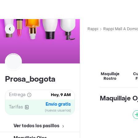
Rappi
Rappi Mall A Domic
Maquillaje
Cu
Prosa_bogota
Rostro
F
Entrega
Hoy, 9 AM
Maquillaje O
Envío gratis
Tarifas
(nuevos usuarios)
Ver todos los pasillos