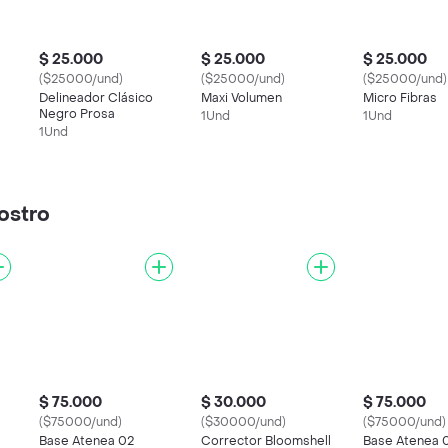
$ 25.000
$ 25.000
$ 25.000
($25000/und)
($25000/und)
($25000/und)
Delineador Clásico
Maxi Volumen
Micro Fibras
Negro Prosa
1Und
1Und
1Und
ostro
$ 75.000
$ 30.000
$ 75.000
($75000/und)
($30000/und)
($75000/und)
Base Atenea 02
Corrector Bloomshell
Base Atenea 