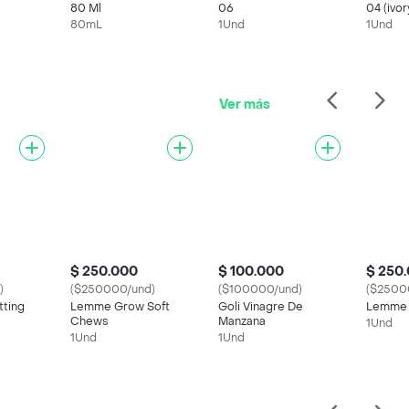
)
80 Ml
06
04 (ivor
80mL
1Und
1Und
Ver más
$ 250.000
$ 100.000
$ 250
)
($250000/und)
($100000/und)
($2500
tting
Lemme Grow Soft
Goli Vinagre De
Lemme 
Chews
Manzana
1Und
1Und
1Und