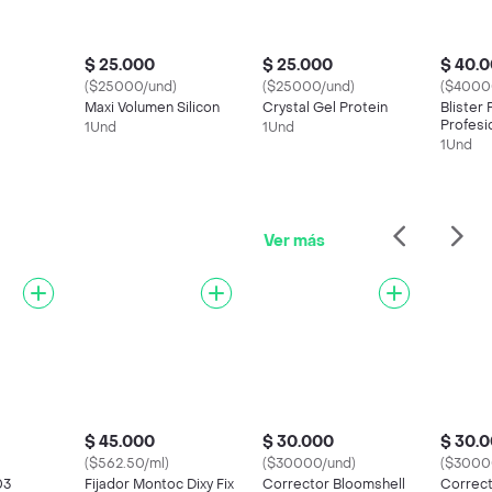
$ 25.000
$ 25.000
$ 40.
($25000/und)
($25000/und)
($4000
Maxi Volumen Silicon
Crystal Gel Protein
Blister
Profesio
1Und
1Und
1Und
Ver más
$ 45.000
$ 30.000
$ 30.
($562.50/ml)
($30000/und)
($3000
03
Fijador Montoc Dixy Fix
Corrector Bloomshell
Correct