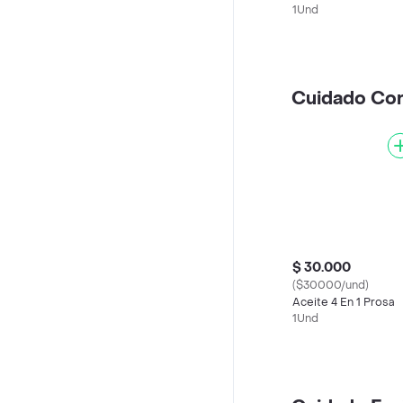
1Und
Cuidado Cor
$ 30.000
($30000/und)
Aceite 4 En 1 Prosa
1Und