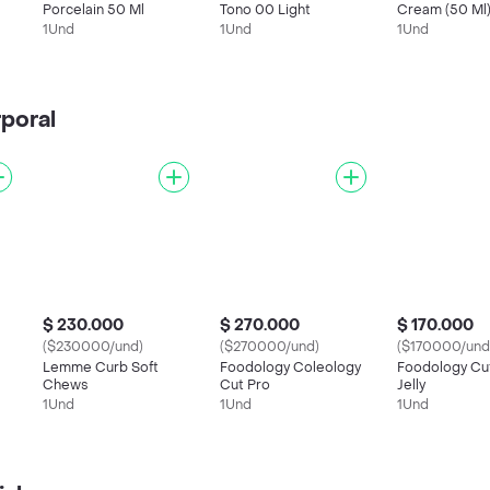
Porcelain 50 Ml
Tono 00 Light
Cream (50 Ml
1Und
1Und
1Und
poral
$ 230.000
$ 270.000
$ 170.000
($230000/und)
($270000/und)
($170000/und
Lemme Curb Soft
Foodology Coleology
Foodology Cu
Chews
Cut Pro
Jelly
1Und
1Und
1Und