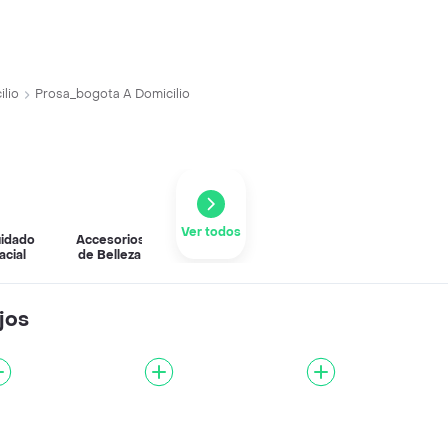
ilio
Prosa_bogota A Domicilio
Ver todos
idado
Accesorios
acial
de Belleza
jos