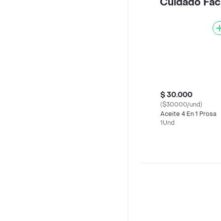
Cuidado Faci
$ 30.000
($30000/und)
Aceite 4 En 1 Prosa
1Und