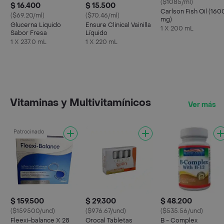
($1085/ml)
$ 16.400
$ 15.500
Carlson Fish Oil (160
($69.20/ml)
($70.46/ml)
mg)
Glucerna Liquido
Ensure Clinical Vainilla
1 X 200 mL
Sabor Fresa
Líquido
1 X 237.0 mL
1 X 220 mL
Vitaminas y Multivitamínicos
Ver más
Patrocinado
$ 159.500
$ 29.300
$ 48.200
($159500/und)
($976.67/und)
($535.56/und)
Fleexi-balance X 28
Orocal Tabletas
B - Complex