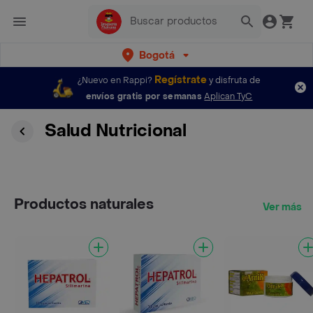
Bogotá
Regístrate
¿Nuevo en Rappi?
y disfruta de
envíos gratis por semanas
Aplican TyC
Salud Nutricional
Productos naturales
Ver más