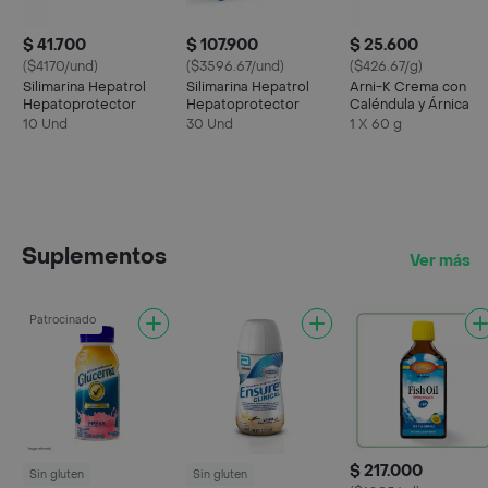
$ 41.700
$ 107.900
$ 25.600
($4170/und)
($3596.67/und)
($426.67/g)
Silimarina Hepatrol
Silimarina Hepatrol
Arni-K Crema con
Hepatoprotector
Hepatoprotector
Caléndula y Árnica
10 Und
30 Und
1 X 60 g
Suplementos
Ver más
Patrocinado
$ 217.000
Sin gluten
Sin gluten