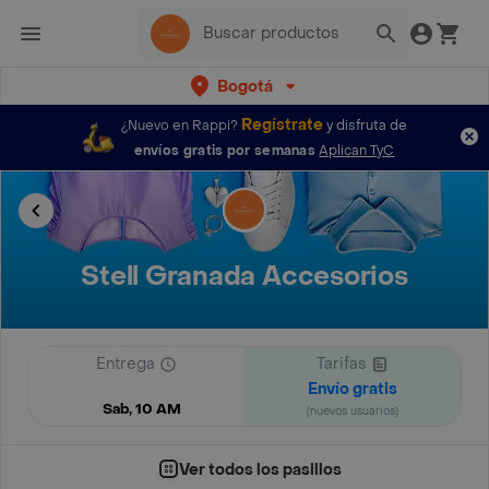
Bogotá
Regístrate
¿Nuevo en Rappi?
y disfruta de
envíos gratis por semanas
Aplican TyC
Stell Granada Accesorios
Entrega
Tarifas
Envío gratis
Sab, 10 AM
(nuevos usuarios)
Ver todos los pasillos