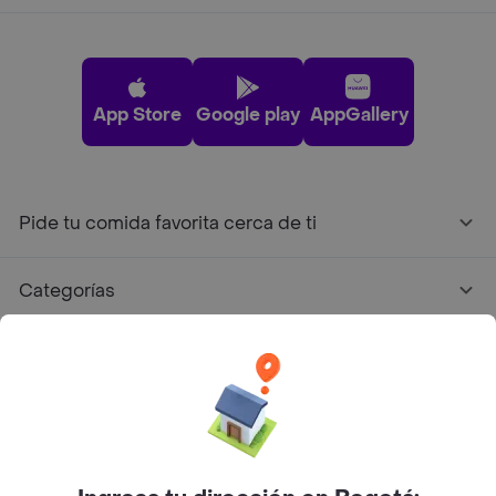
App Store
Google play
AppGallery
Pide tu comida favorita cerca de ti
Categorías
Únete a Rappi
Sobre Rappi
Facebook
Twitter
Instagram