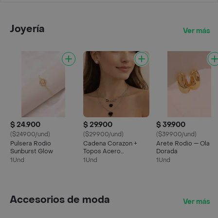
Joyería
Ver más
$ 24.900
$ 29.900
$ 39.900
($24900/und)
($29900/und)
($39900/und)
Pulsera Rodio
Cadena Corazon +
Arete Rodio — Ola
Sunburst Glow
Topos Acero
Dorada
Inoxidable
1Und
1Und
1Und
Accesorios de moda
Ver más