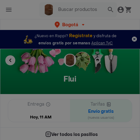
Bogotá
Regístrate
¿Nuevo en Rappi?
y disfruta de
envíos gratis por semanas
Aplican TyC
Flui
Entrega
Tarifas
Envío gratis
Hoy, 11 AM
(nuevos usuarios)
Ver todos los pasillos