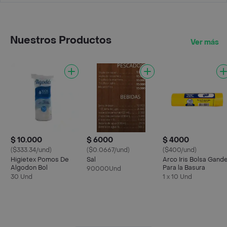
Nuestros Productos
Ver más
$ 10.000
$ 6000
$ 4000
($333.34/und)
($0.0667/und)
($400/und)
Higietex Pomos De
Sal
Arco Iris Bolsa Gand
Algodon Bol
Para la Basura
90000Und
30 Und
1 x 10 Und