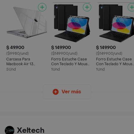
$ 49.900
$ 149.900
$ 149.900
($9980/und)
($149900/und)
($149900/und)
Carcasa Para
Forro Estuche Case
Forro Estuche Case
Macbook Air 13
Con Teclado Y Mouse
Con Teclado Y Mous
Transparente A1466-
Trackpad Para Tablet
Trackpad Para Tablet
5Und
1Und
1Und
a1369
Xiaomi Redmi Pad Se
A9 Plus
Ver más
Xeltech