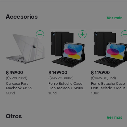
Accesorios
Ver más
$ 49.900
$ 149.900
$ 149.900
($9980/und)
($149900/und)
($149900/und)
Carcasa Para
Forro Estuche Case
Forro Estuche Case
Macbook Air 13
Con Teclado Y Mouse
Con Teclado Y Mous
Transparente A1466-
Trackpad Para Tablet
Trackpad Para Tablet
5Und
1Und
1Und
a1369
Xiaomi Redmi Pad Se
A9 Plus
Otros
Ver más