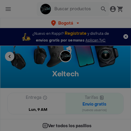
Bogotá
Regístrate
¿Nuevo en Rappi?
y disfruta de
envíos gratis por semanas
Aplican TyC
Xeltech
Entrega
Tarifas
Envío gratis
Lun, 9 AM
(nuevos usuarios)
Ver todos los pasillos