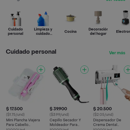
Cuidado
Limpieza y
Decoración
Cocina
Electr
personal
cuidado
del hogar
del hogar
Cuidado personal
Ver más
$ 17.500
$ 39.900
$ 20.500
($1.75/und)
($3.99/und)
($2.05/und)
Mini Plancha Viajera
Cepillo Secador Y
Dispensador De
Para Cabello
Moldeador Para
Crema Dental
Cerámica Portátil
Cabello Aguacate 3d
Esterilización Uv Por