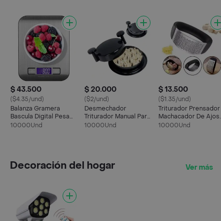
$ 43.500
$ 20.000
$ 13.500
($4.35/und)
($2/und)
($1.35/und)
Balanza Gramera
Desmechador
Triturador Prensador
Bascula Digital Pesa
Triturador Manual Para
Machacador De Ajos
Cocina Acero
Carne Pollo Verduras
Acero Inoxidable
10000Und
10000Und
10000Und
Inoxidable
Decoración del hogar
Ver más