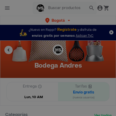
Bogotá
Regístrate
¿Nuevo en Rappi?
y disfruta de
envíos gratis por semanas
Aplican TyC
Bodega Andres
Entrega
Tarifas
Envío gratis
Lun, 10 AM
(nuevos usuarios)
Categorías
Ver todos