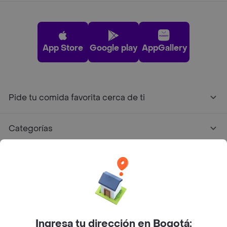
App Store
Google play
AppGallery
Pide tu comida favorita cerca de ti
Categorías
Únete a Rappi
Sobre Rappi
Facebook
Twitter
Instagram
Ingresa tu dirección en Bogotá: