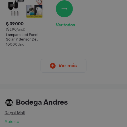
$ 39.000
Ver todos
($3.90/und)
Lámpara Led Panel
Solar Y Sensor De
Movimiento Tipo
10000Und
Cámara
Ver más
Bodega Andres
Rappi Mall
Abierto