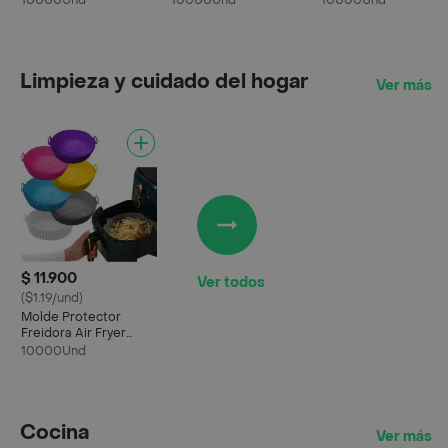
10000Und
10000Und
10000Und
Power
Cepillos
Limpieza y cuidado del hogar
Ver más
$ 11.900
Ver todos
($1.19/und)
Molde Protector
Freidora Air Fryer
Silicona Reutilizable
10000Und
Cocina
Ver más