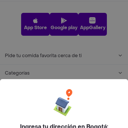
App Store
Google play
AppGallery
Pide tu comida favorita cerca de ti
Categorías
Únete a Rappi
Sobre Rappi
Facebook
Twitter
Instagram
Ingresa tu dirección en Bogotá: