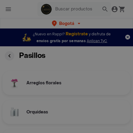
Bogotá
Regístrate
¿Nuevo en Rappi?
y disfruta de
envíos gratis por semanas
Aplican TyC
Pasillos
Arreglos florales
Orquídeas