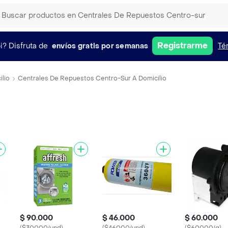
Registrarme
i?
Disfruta de
envíos gratis por semanas
Té
ilio
Centrales De Repuestos Centro-Sur A Domicilio
$ 90.000
$ 46.000
$ 60.000