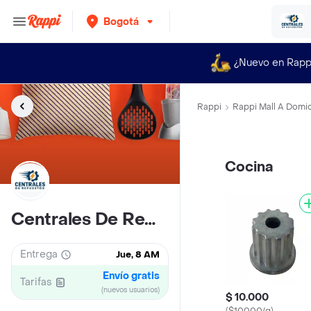
Bogotá
¿Nuevo en Rapp
Rappi
Rappi Mall A Domic
Cocina
Centrales De Repuestos Centro-sur
Entrega
Jue, 8 AM
Envío gratis
Tarifas
(nuevos usuarios)
$ 10.000