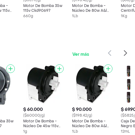
($53.79/g)
($198.42/g)
($68/g)
ba -
Motor De Bomba 35w
Motor De Bomba -
Motor 
 115v
115v Ckd90697
Núcleo De 80w A&l
Centrif
Ckd90700
Lavador
660g
1Lb
1Kg
Ckd918
Ver más
$ 60.000
$ 90.000
$ 69.9
($60000/g)
($198.42/g)
($5825/
mba 35w
Motor De Bomba -
Motor De Bomba -
Caja De
7
Núcleo De 45w 115v
Núcleo De 80w A&l
Negro B
Ckd90699
Ckd90700
Unidad
1g
1Lb
12mL