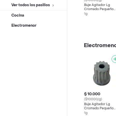
($10000/g)
Ver todos los pasillos
Buje Agitador Lg
Cromado Pequeño
Ckd91396
1g
Cocina
Electromenor
Electromen
$ 10.000
($10000/g)
Buje Agitador Lg
Cromado Pequeño
Ckd91396
1g