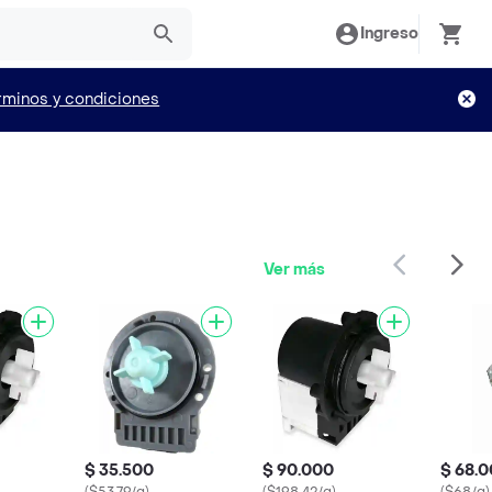
Ingreso
rminos y condiciones
Ver más
$ 35.500
$ 90.000
$ 68.