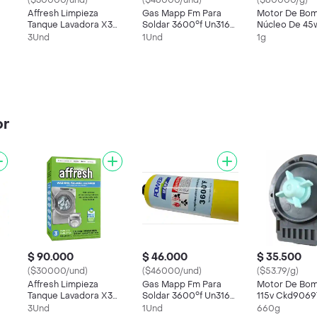
($30000/und)
($46000/und)
($60000/g)
Affresh Limpieza
Gas Mapp Fm Para
Motor De Bom
Tanque Lavadora X3
Soldar 3600°f Un3161
Núcleo De 45w
Und W10549845
Ckd90521
Ckd90699
3Und
1Und
1g
Ckd91801
or
$ 90.000
$ 46.000
$ 35.500
($30000/und)
($46000/und)
($53.79/g)
Affresh Limpieza
Gas Mapp Fm Para
Motor De Bo
Tanque Lavadora X3
Soldar 3600°f Un3161
115v Ckd9069
Und W10549845
Ckd90521
3Und
1Und
660g