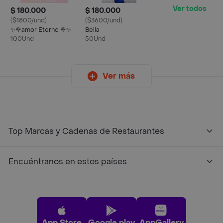
Ver todos
$ 180.000
$ 180.000
($1800/und)
($3600/und)
✨🌹amor Eterno 🌹✨
Bella
100Und
50Und
Ver más
Top Marcas y Cadenas de Restaurantes
Encuéntranos en estos países
App Store
Google play
AppGallery