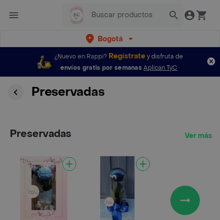
Bogotá
Regístrate
¿Nuevo en Rappi?
y disfruta de
envíos gratis por semanas
Aplican TyC
Preservadas
Preservadas
Ver más