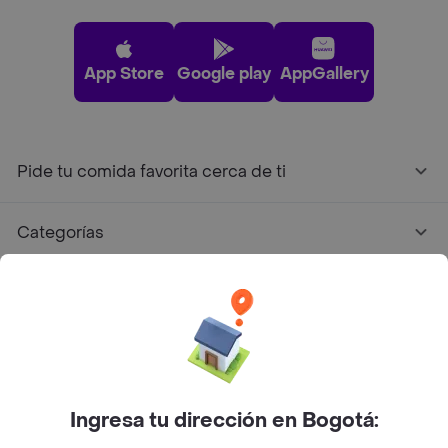
App Store
Google play
AppGallery
Pide tu comida favorita cerca de ti
Categorías
Únete a Rappi
Sobre Rappi
Facebook
Twitter
Instagram
Ingresa tu dirección en Bogotá: