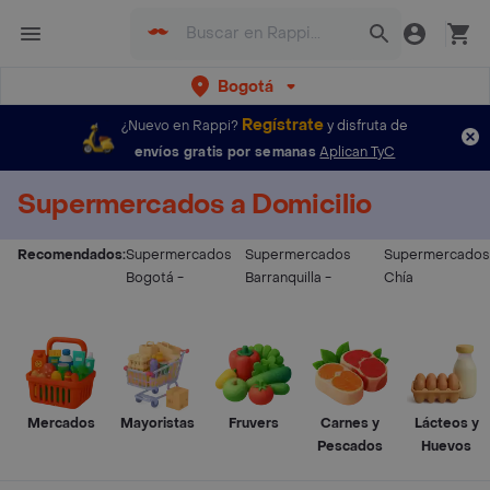
Bogotá
Regístrate
¿Nuevo en Rappi?
y disfruta de
envíos gratis por semanas
Aplican TyC
Supermercados a Domicilio
Recomendados:
Supermercados
Supermercados
Supermercados
Bogotá
-
Barranquilla
-
Chía
Mercados
Mayoristas
Fruvers
Carnes y
Lácteos y
Pescados
Huevos