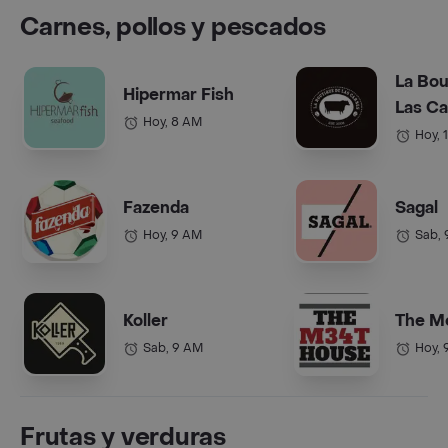
Carnes, pollos y pescados
La Bou
Hipermar Fish
Las C
Hoy, 8 AM
Hoy, 
Fazenda
Sagal
Hoy, 9 AM
Sab,
Koller
The M
Sab, 9 AM
Hoy, 
Frutas y verduras