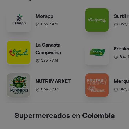
Morapp
Surtif
Hoy, 7 AM
Sab,
La Canasta
Fresko
Campesina
Sab, 
Sab, 7 AM
NUTRIMARKET
Merqu
Hoy, 8 AM
Sab, 
Supermercados en Colombia