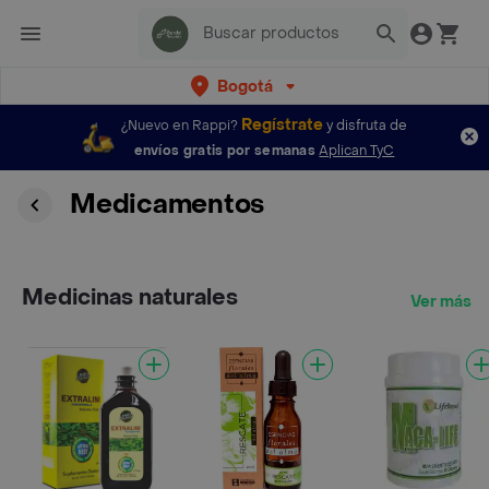
Bogotá
Regístrate
¿Nuevo en Rappi?
y disfruta de
envíos gratis por semanas
Aplican TyC
Medicamentos
Medicinas naturales
Ver más