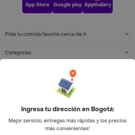
App Store
Google play
AppGallery
Pide tu comida favorita cerca de ti
Categorías
Únete a Rappi
Sobre Rappi
Facebook
Twitter
Instagram
Ingresa tu dirección en Bogotá:
Mejor servicio, entregas más rápidas y los precios
©
2026
Rappi Inc. All rights reserved.
más convenientes!