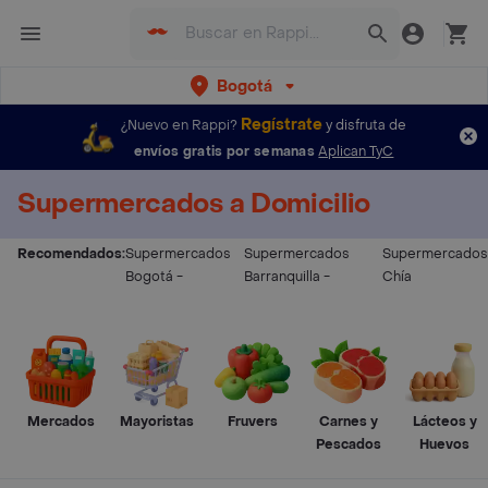
Bogotá
Regístrate
¿Nuevo en Rappi?
y disfruta de
envíos gratis por semanas
Aplican TyC
Supermercados a Domicilio
Recomendados:
Supermercados
Supermercados
Supermercados
Bogotá
-
Barranquilla
-
Chía
Mercados
Mayoristas
Fruvers
Carnes y
Lácteos y
Pescados
Huevos