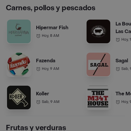
Carnes, pollos y pescados
La Bou
Hipermar Fish
Las C
Hoy, 8 AM
Hoy, 
Fazenda
Sagal
Hoy, 9 AM
Sab,
Koller
The M
Sab, 9 AM
Hoy, 
Frutas y verduras