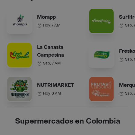
Morapp
Surtif
Hoy, 7 AM
Sab,
La Canasta
Fresko
Campesina
Sab, 
Sab, 7 AM
NUTRIMARKET
Merqu
Hoy, 8 AM
Sab, 
Supermercados en Colombia