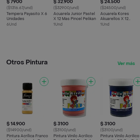
$ 7900
$ 32.900
$ 24.500
($1316.67/und)
($32900/und)
($24500/und)
Tempera Payasito X 6
Acuarela Junior Pastel
Acuarela Kores
Unidades
X 12 Mas Pincel Pelikan
Akuarellos X 12
Colores
6Und
1Und
1Und
Otros Pintura
Ver más
$ 14.900
$ 3100
$ 3100
($14900/und)
($3100/und)
($3100/und)
Pintura Acrílica Franco
Pintura Vinilo Acrilico
Pintura Vinilo Acrilico