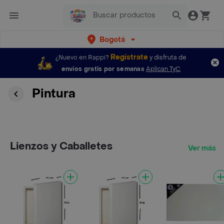
Bogotá
Regístrate
¿Nuevo en Rappi?
y disfruta de
envíos gratis por semanas
Aplican TyC
Pintura
Lienzos y Caballetes
Ver más