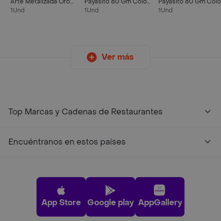
Arte Metalizada Oro
Payasito 80 Gm Color
Payasito 80 Gm Colo
60 Ml
Rosado
Azul Marino
1Und
1Und
1Und
Ver más
Top Marcas y Cadenas de Restaurantes
Encuéntranos en estos países
App Store
Google play
AppGallery