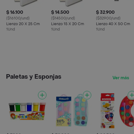
$ 16.100
$ 14.500
$ 32.900
($16100/und)
($14500/und)
($32900/und)
Lienzo 20 X 25 Cm
Lienzo 15 X 20 Cm
Lienzo 40 X 50 Cm
1Und
1Und
1Und
Paletas y Esponjas
Ver más