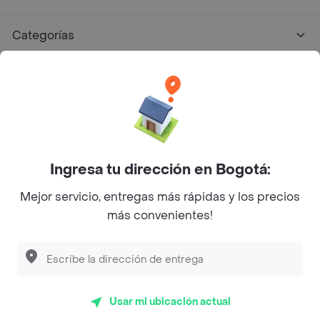
Categorías
Únete a Rappi
Sobre Rappi
Facebook
Twitter
Instagram
Ingresa tu dirección en Bogotá:
Mejor servicio, entregas más rápidas y los precios
©
2026
Rappi Inc. All rights reserved.
más convenientes!
Rappi S.A.S. --- NIT 900.843.898-9 --- Calle 63 # 16A-02
Bogotá D.C. --- notificacionesrappi@rappi.com
Usar mi ubicación actual