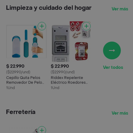
Limpieza y cuidado del hogar
Ver más
$ 22.990
$ 22.990
Ver todos
($22990/und)
($22990/und)
Cepillo Quita Pelos
Riddex Repelente
Removedor De Pelo
Eléctrico Roedores
Motas
Cucarachas Insectos
1Und
1Und
Ferretería
Ver más