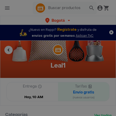
Bogotá
Regístrate
¿Nuevo en Rappi?
y disfruta de
envíos gratis por semanas
Aplican TyC
Leal1
Entrega
Tarifas
Envío gratis
Hoy, 10 AM
(nuevos usuarios)
Categorías
Ver todos