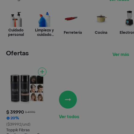
Cuidado
Limpieza y
Ferretería
Cocina
Electr
personal
cuidado
del hogar
Ofertas
Ver más
$ 39.990
$ 49.990
Ver todos
20%
($39992/und)
Toppik Fibras