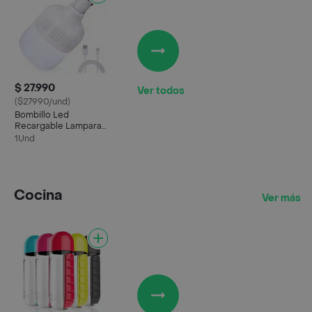
$ 27.990
Ver todos
($27990/und)
Bombillo Led
Recargable Lampara
De Gancho 40w
1Und
Cocina
Ver más