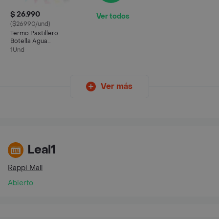
$ 26.990
Ver todos
($26990/und)
Termo Pastillero
Botella Agua
Organizador De
1Und
Pastillas 2en 1
Ver más
Leal1
Rappi Mall
Abierto