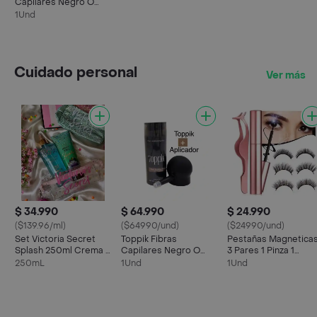
Capilares Negro O
Castaño Oscuro 27.5g
1Und
Cuidado personal
Ver más
$ 34.990
$ 64.990
$ 24.990
($139.96/ml)
($64990/und)
($24990/und)
Set Victoria Secret
Toppik Fibras
Pestañas Magnetica
Splash 250ml Crema Y
Capilares Negro O
3 Pares 1 Pinza 1
Cosmetiquera
Castaño Oscuro 27.5g
Deliniador
250mL
1Und
1Und
+ Aplicador