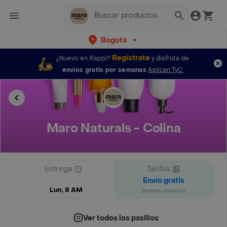
Bogotá
Regístrate
¿Nuevo en Rappi?
y disfruta de
envíos gratis por semanas
Aplican TyC
Maro Naturals - Colina
Entrega
Tarifas
Envío gratis
Lun, 8 AM
(nuevos usuarios)
Ver todos los pasillos