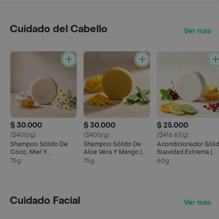
Cuidado del Cabello
Ver más
$ 30.000
$ 30.000
$ 25.000
($400/g)
($400/g)
($416.67/g)
Shampoo Sólido De
Shampoo Sólido De
Acondicionador Sóli
Coco, Miel Y
Aloe Vera Y Mango |
Suavidad Extrema |
Manzanilla | Nutrición Y
Hidratación Y
Control Frizz Y Brillo
75g
75g
60g
Brillo Natural
Reparación Capilar
Natural
Cuidado Facial
Ver más