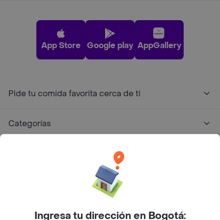
App Store
Google play
AppGallery
Pide tu comida favorita cerca de ti
Categorías
Únete a Rappi
Sobre Rappi
Facebook
Twitter
Instagram
Ingresa tu dirección en Bogotá: