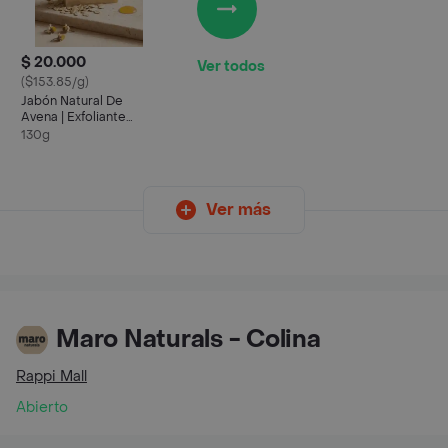
$ 20.000
Ver todos
($153.85/g)
Jabón Natural De
Avena | Exfoliante
Suave Y Nutritivo Para
130g
Piel Seca
Ver más
Maro Naturals - Colina
Rappi Mall
Abierto