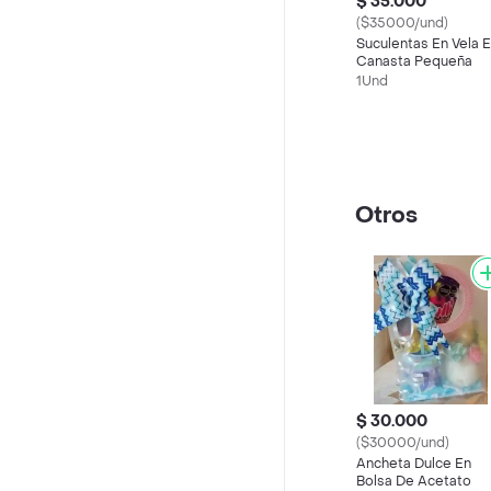
$ 35.000
($35000/und)
Suculentas En Vela 
Canasta Pequeña
1Und
Otros
$ 30.000
($30000/und)
Ancheta Dulce En
Bolsa De Acetato