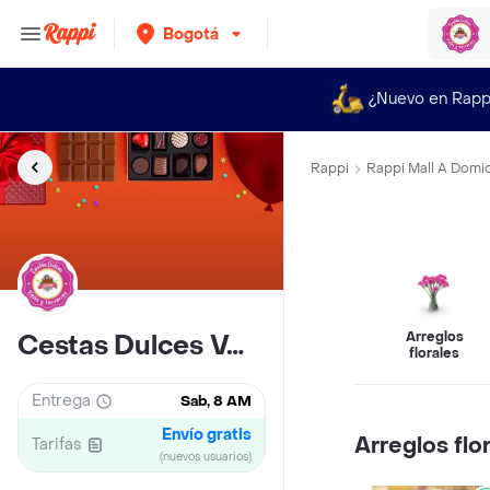
Bogotá
¿Nuevo en Rapp
Rappi
Rappi Mall A Domic
Arreglos
Cestas Dulces Velas Yterrarios
florales
Entrega
Sab, 8 AM
Envío gratis
Arreglos flo
Tarifas
(nuevos usuarios)