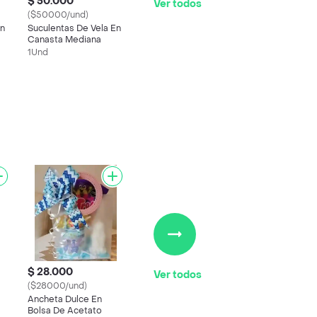
$ 50.000
Ver todos
($50000/und)
En
Suculentas De Vela En
Canasta Mediana
1Und
$ 28.000
Ver todos
($28000/und)
Ancheta Dulce En
Bolsa De Acetato