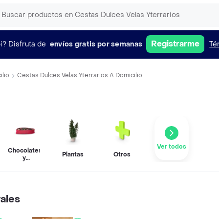
Registrarme
i?
Disfruta de
envíos gratis por semanas
Té
ilio
Cestas Dulces Velas Yterrarios A Domicilio
Ver todos
Chocolates
Plantas
Otros
y
confitería
rales