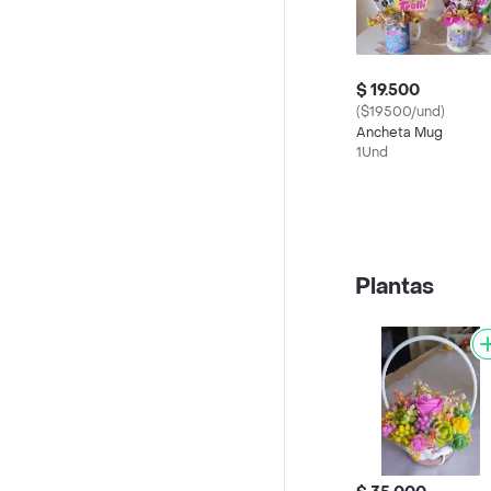
$ 19.500
($19500/und)
Ancheta Mug
1Und
Plantas