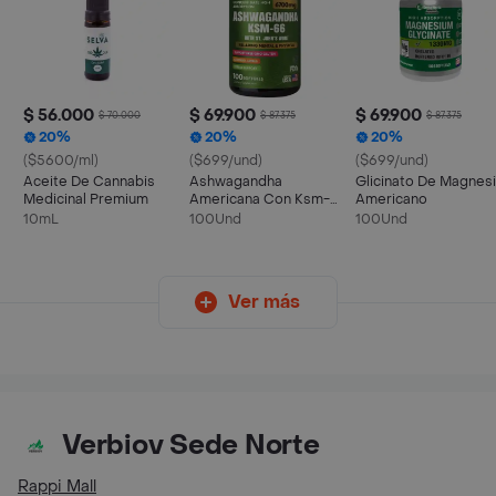
$ 56.000
$ 69.900
$ 69.900
$ 70.000
$ 87.375
$ 87.375
20%
20%
20%
($5600/ml)
($699/und)
($699/und)
Aceite De Cannabis
Ashwagandha
Glicinato De Magnes
Medicinal Premium
Americana Con Ksm-
Americano
66
10mL
100Und
100Und
Ver más
Verbiov Sede Norte
Rappi Mall