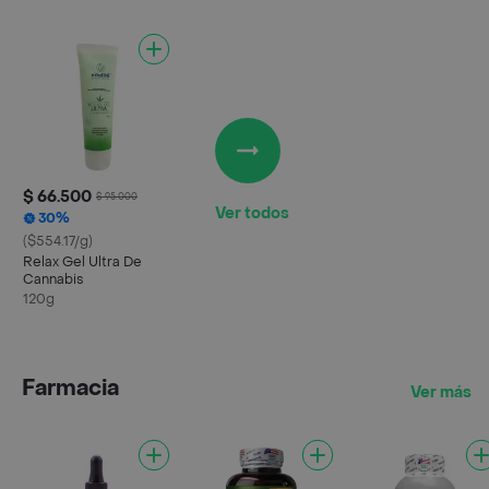
$ 66.500
$ 95.000
Ver todos
30%
($554.17/g)
Relax Gel Ultra De
Cannabis
120g
Farmacia
Ver más