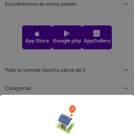
Encuéntranos en estos países
App Store
Google play
AppGallery
Pide tu comida favorita cerca de ti
Categorías
Únete a Rappi
Sobre Rappi