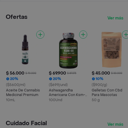
Ofertas
Ver más
$ 56.000
$ 69.900
$ 45.000
$ 70.000
$ 87.375
$ 50.000
20%
20%
10%
($5600/ml)
($699/und)
($900/g)
Aceite De Cannabis
Ashwagandha
Galletas Con Cbd
Medicinal Premium
Americana Con Ksm-
Para Mascotas
66
10mL
100Und
50 g
Cuidado Facial
Ver más