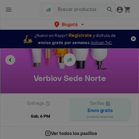
Bogotá
Regístrate
¿Nuevo en Rappi?
y disfruta de
envíos gratis por semanas
Aplican TyC
Verbiov Sede Norte
Entrega
Tarifas
Envío gratis
Sab, 6 PM
(nuevos usuarios)
Ver todos los pasillos