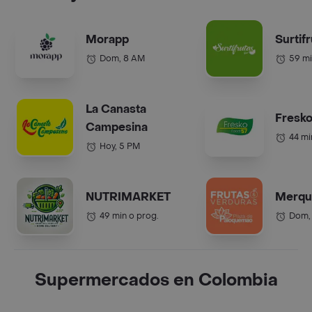
Morapp
Surtif
Dom, 8 AM
59 mi
La Canasta
Fresko
Campesina
44 mi
Hoy, 5 PM
NUTRIMARKET
Merqu
49 min o prog.
Dom,
Supermercados en Colombia