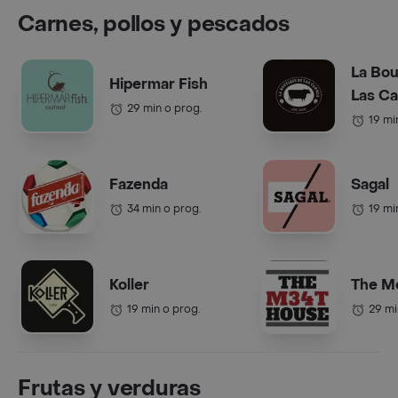
Carnes, pollos y pescados
La Bou
Hipermar Fish
Las C
29 min o prog.
19 mi
Fazenda
Sagal
34 min o prog.
19 mi
Koller
The M
19 min o prog.
29 mi
Frutas y verduras