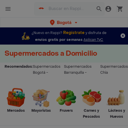
Bogotá
Regístrate
¿Nuevo en Rappi?
y disfruta de
envíos gratis por semanas
Aplican TyC
Supermercados a Domicilio
Recomendados:
Supermercados
Supermercados
Supermercados
Bogotá
-
Barranquilla
-
Chía
Mercados
Mayoristas
Fruvers
Carnes y
Lácteos y
Pescados
Huevos