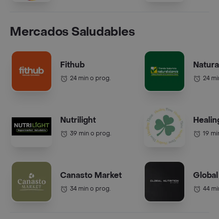
Mercados Saludables
Fithub
Natura
24 min o prog.
24 mi
Nutrilight
Healin
39 min o prog.
19 mi
Canasto Market
Global
34 min o prog.
44 mi