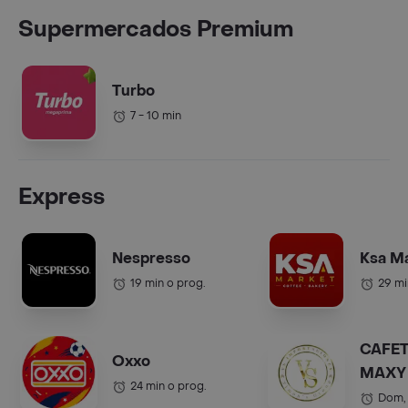
Supermercados Premium
Turbo
7 - 10 min
Express
Nespresso
Ksa M
19 min o prog.
29 mi
CAFET
Oxxo
MAXY 
24 min o prog.
COL.).
Dom,