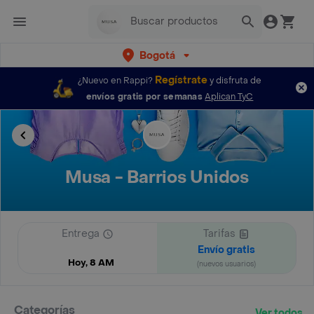
Bogotá
Regístrate
¿Nuevo en Rappi?
y disfruta de
envíos gratis por semanas
Aplican TyC
Musa - Barrios Unidos
Entrega
Tarifas
Envío gratis
Hoy, 8 AM
(nuevos usuarios)
Categorías
Ver todos