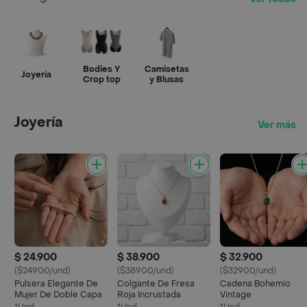
Bodies Y
Camisetas
Joyería
Crop top
y Blusas
Joyería
Ver más
$ 24.900
$ 38.900
$ 32.900
($24900/und)
($38900/und)
($32900/und)
Pulsera Elegante De
Colgante De Fresa
Cadena Bohemio
Mujer De Doble Capa
Roja Incrustada
Vintage