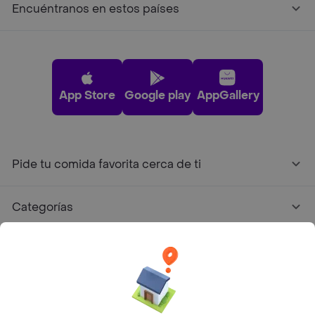
Encuéntranos en estos países
App Store
Google play
AppGallery
Pide tu comida favorita cerca de ti
Categorías
Únete a Rappi
Sobre Rappi