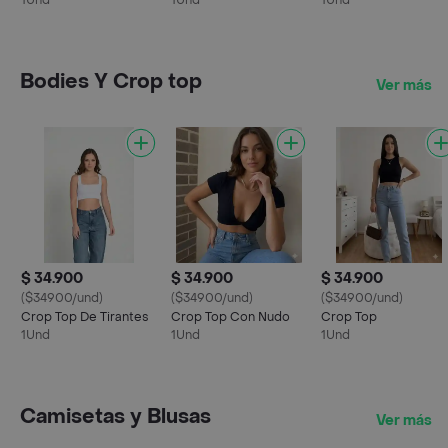
1Und
1Und
1Und
Bodies Y Crop top
Ver más
$ 34.900
$ 34.900
$ 34.900
($34900/und)
($34900/und)
($34900/und)
Crop Top De Tirantes
Crop Top Con Nudo
Crop Top
1Und
1Und
1Und
Camisetas y Blusas
Ver más