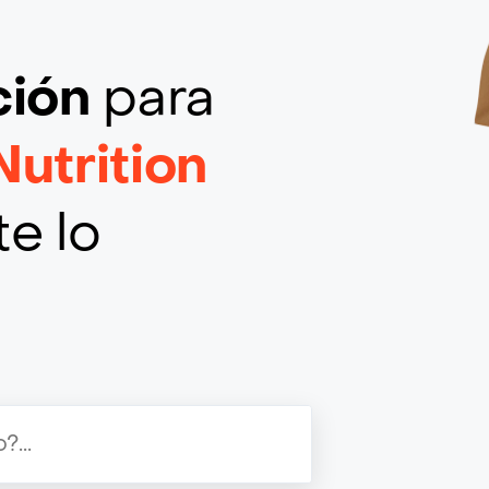
ción
para
Nutrition
e lo