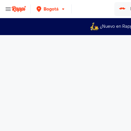
Bogotá
¿Nuevo en Rap