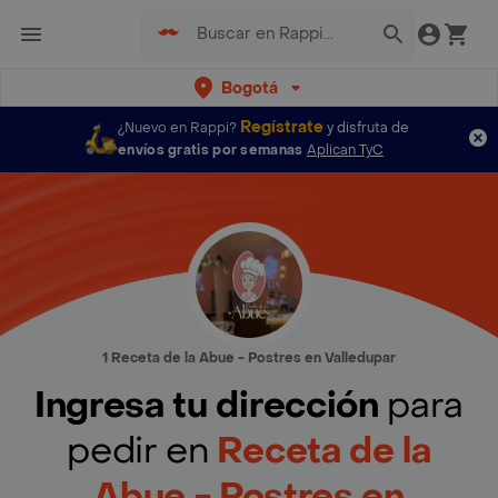
Bogotá
Regístrate
¿Nuevo en Rappi?
y disfruta de
envíos gratis por semanas
Aplican TyC
1 Receta de la Abue - Postres en Valledupar
Ingresa tu dirección
para
pedir en
Receta de la
Abue - Postres en