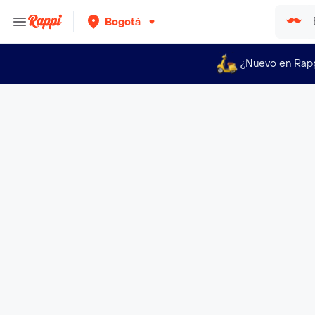
Bogotá
¿Nuevo en Rap