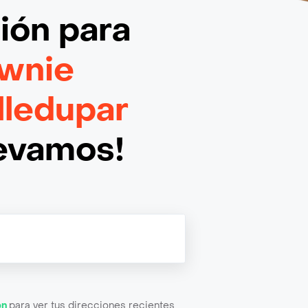
ción
para
wnie
lledupar
levamos!
ón
para ver tus direcciones recientes