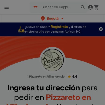
Bogotá
Regístrate
¿Nuevo en Rappi?
y disfruta de
envíos gratis por semanas
Aplican TyC
4.4
1 Pizzareto en Villavicencio
Ingresa tu dirección
para
pedir en
Pizzareto en