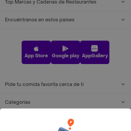
Top Marcas y Cadenas de Restaurantes
Encuéntranos en estos países
App Store
Google play
AppGallery
Pide tu comida favorita cerca de ti
Categorías
Únete a Rappi