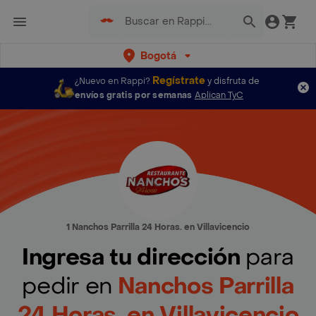
Bogotá
Regístrate
¿Nuevo en Rappi?
y disfruta de
envíos gratis por semanas
Aplican TyC
1 Nanchos Parrilla 24 Horas. en Villavicencio
Ingresa tu dirección
para
pedir en
Nanchos Parrilla
24 Horas. en Villavicencio