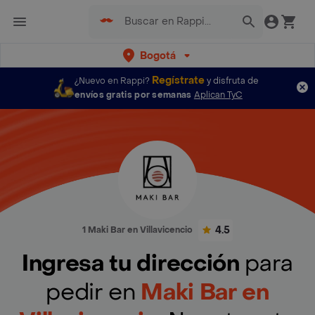
Bogotá
Regístrate
¿Nuevo en Rappi?
y disfruta de
envíos gratis por semanas
Aplican TyC
4.5
1 Maki Bar en Villavicencio
Ingresa tu dirección
para
pedir en
Maki Bar en