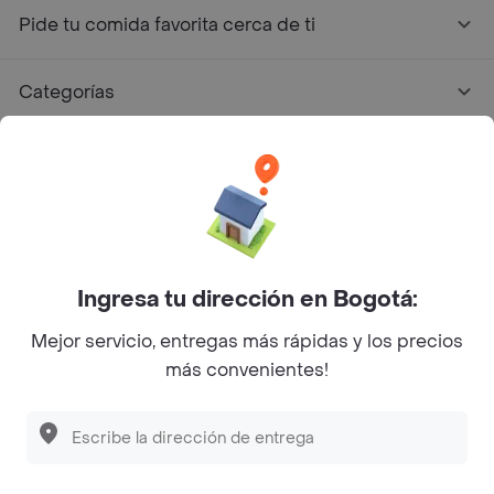
Pide tu comida favorita cerca de ti
Categorías
Únete a Rappi
Sobre Rappi
Facebook
Twitter
Instagram
Ingresa tu dirección en Bogotá:
Mejor servicio, entregas más rápidas y los precios
©
2026
Rappi Inc. All rights reserved.
más convenientes!
Descubre las
PROMOCIONES
que tenemos
para ti
Rappi S.A.S. --- NIT 900.843.898-9 --- Calle 63 # 16A-02
Bogotá D.C. --- notificacionesrappi@rappi.com