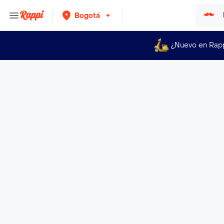
Bogotá
¿Nuevo en Rap