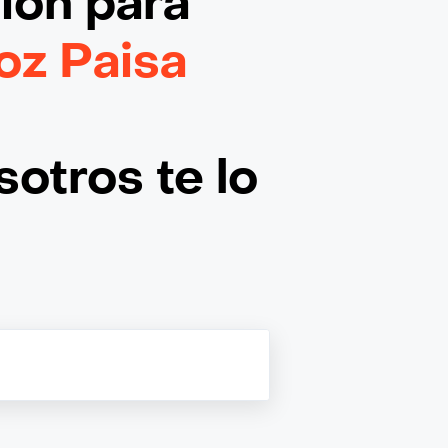
ción
para
oz Paisa
otros te lo