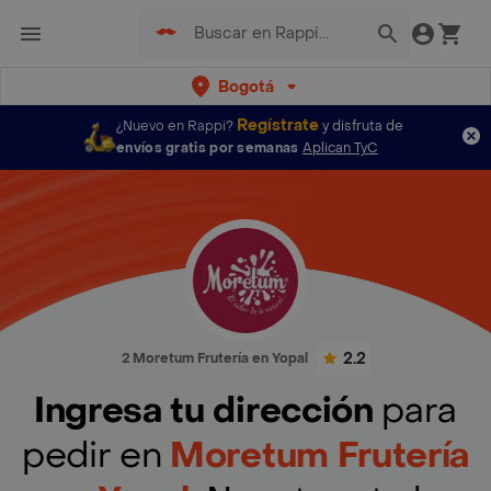
Bogotá
Regístrate
¿Nuevo en Rappi?
y disfruta de
envíos gratis por semanas
Aplican TyC
2.2
2 Moretum Frutería en Yopal
Ingresa tu dirección
para
pedir en
Moretum Frutería