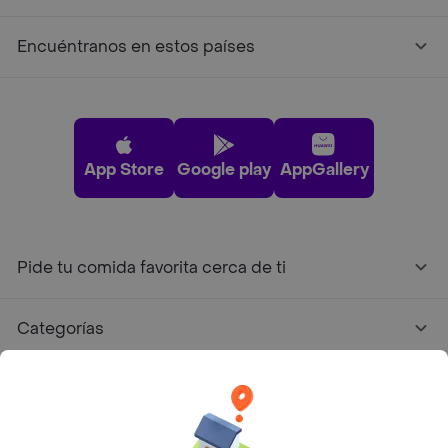
Encuéntranos en estos países
App Store
Google play
AppGallery
Pide tu comida favorita cerca de ti
Categorías
Únete a Rappi