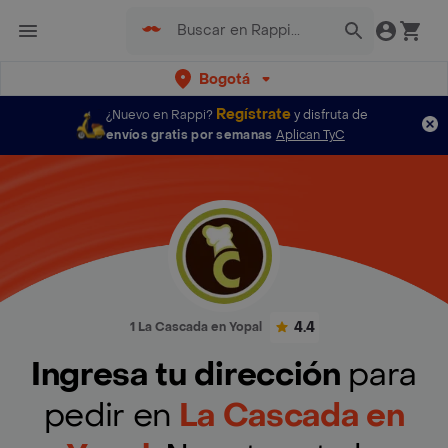
Bogotá
Regístrate
¿Nuevo en Rappi?
y disfruta de
envíos gratis por semanas
Aplican TyC
4.4
1 La Cascada en Yopal
Ingresa tu dirección
para
pedir en
La Cascada en