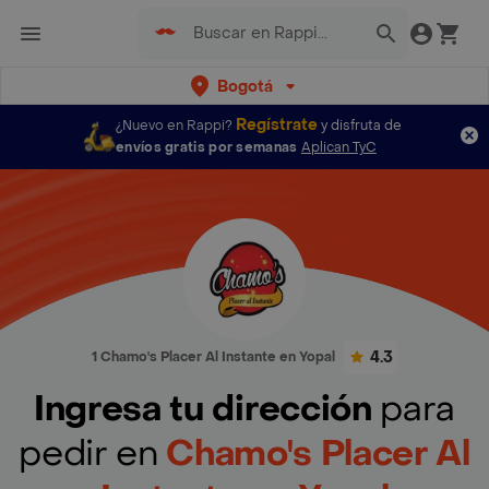
Bogotá
Regístrate
¿Nuevo en Rappi?
y disfruta de
envíos gratis por semanas
Aplican TyC
4.3
1 Chamo's Placer Al Instante en Yopal
Ingresa tu dirección
para
pedir en
Chamo's Placer Al