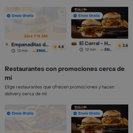
Envío Gratis
Envío Gratis
Abre 7:15 AM
El Corral - Hamburguesa
Empanaditas de Pipian - Empanadas
3.8
4.8
12 min
·
ENVÍO GRATIS
12 min
·
ENVÍO GRATIS
Restaurantes con promociones cerca de
mí
Elige restaurantes que ofrecen promociones y hacen
delivery cerca de mí
Envío Gratis
Envío Gratis