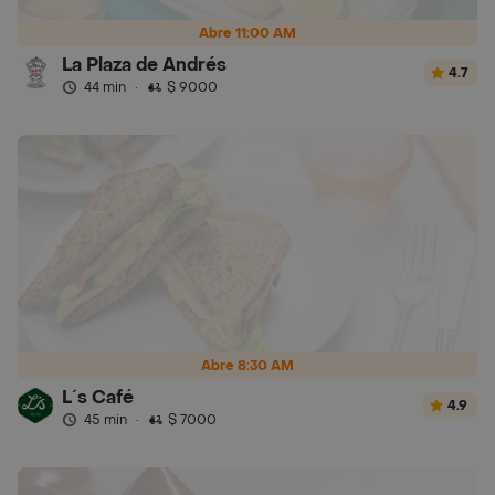
Abre 11:00 AM
La Plaza de Andrés
4.7
44 min
·
$ 9000
Abre 8:30 AM
L´s Café
4.9
45 min
·
$ 7000