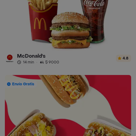
McDonald's
4.8
14 min
·
$ 9000
Envío Gratis