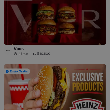
Vper.
44 min
·
$ 10.500
Envío Gratis