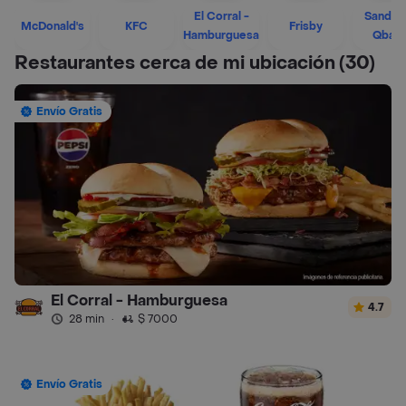
El Corral -
Sandwi
McDonald's
KFC
Frisby
Hamburguesa
Qban
Restaurantes cerca de mi ubicación
(30)
Envío Gratis
El Corral - Hamburguesa
4.7
28 min
·
$ 7000
Envío Gratis