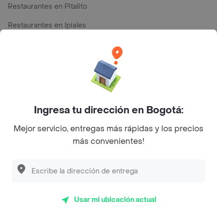
Restaurantes en Pitalito
Restaurantes en Ipiales
Restaurantes en San Andres
Top Marcas y Cadenas de Restaurantes
Ingresa tu dirección en Bogotá:
Encuéntranos en estos países
Mejor servicio, entregas más rápidas y los precios
más convenientes!
App Store
Google play
AppGallery
Usar mi ubicación actual