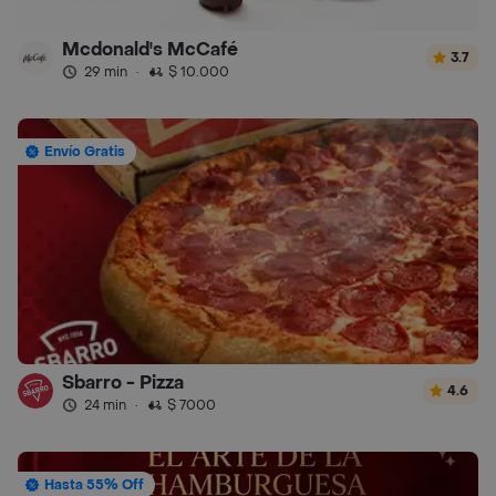
Mcdonald's McCafé
3.7
29 min
·
$ 10.000
Envío Gratis
Sbarro - Pizza
4.6
24 min
·
$ 7000
Hasta 55% Off