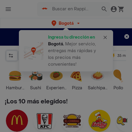
Bogotá
Regístrate
¿Nuevo en Rappi?
y disfruta de
Ingresa tu dirección en
envíos gratis por semanas
Aplican TyC
Bogotá
.
Mejor servicio,
entregas más rápidas y
Relevancia
Promos
+ 4.5
35 mins
los precios más
convenientes!
Hamburguesa
Sushi
Experiencias Foodies
Pizza
Salchipapas
Pollo
S
¡Los 10 más elegidos!