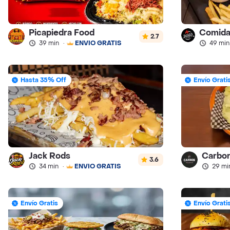
Picapiedra Food
2.7
39 min
·
ENVÍO GRATIS
49 min
Hasta 35% Off
Envío Grati
Jack Rods
Carbo
3.6
34 min
·
ENVÍO GRATIS
29 mi
Envío Gratis
Envío Grati