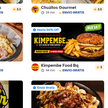
s
Chuzitos Gourmet
3.3
3.5
IS
24 min
·
ENVÍO GRATIS
Hasta 56% Off
Kimpembe Food Bq
3
IS
44 min
·
ENVÍO GRATIS
Envío Gratis