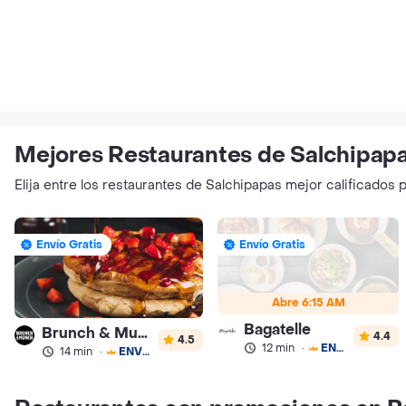
Mejores Restaurantes de Salchipapa
Elija entre los restaurantes de Salchipapas mejor calificados p
Envío Gratis
Envío Gratis
Abre 6:15 AM
Bagatelle
Brunch & Munch
4.4
4.5
12 min
·
ENVÍO GRATIS
14 min
·
ENVÍO GRATIS