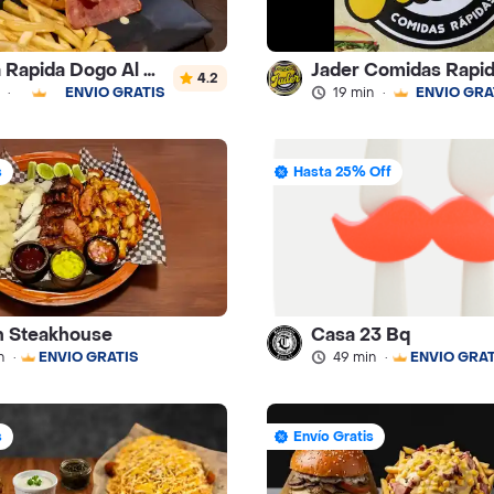
Comida Rapida Dogo Al Carbon
Jader Comidas Rapi
4.2
·
ENVÍO GRATIS
19 min
·
ENVÍO GRA
s
Hasta 25% Off
n Steakhouse
Casa 23 Bq
n
·
ENVÍO GRATIS
49 min
·
ENVÍO GRAT
s
Envío Gratis