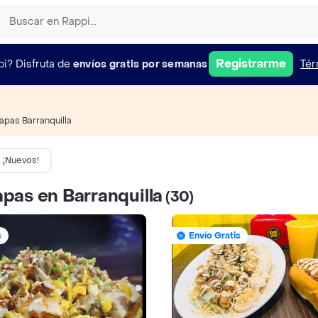
Registrarme
pi?
Disfruta de
envíos gratis por semanas
Tér
apas Barranquilla
¡Nuevos!
pas en Barranquilla
(30)
s
Envío Gratis