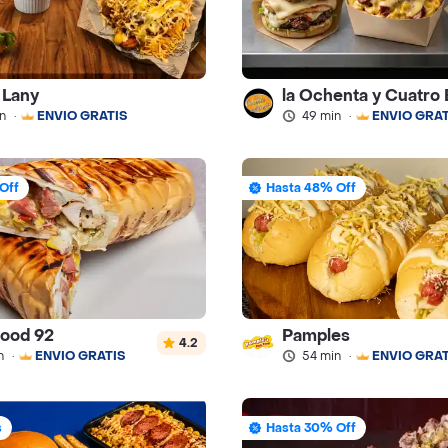
 Lany
la Ochenta y Cuatro 
n
·
ENVÍO GRATIS
49 min
·
ENVÍO GRAT
Off
Hasta 48% Off
Food 92
Pamples
4.2
n
·
ENVÍO GRATIS
54 min
·
ENVÍO GRAT
s
Hasta 30% Off