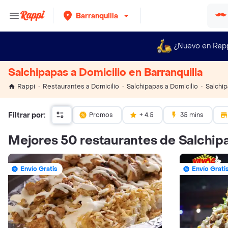
Barranquilla
¿Nuevo en Rap
Salchipapas a Domicilio en Barranquilla
Salchip
Rappi
Restaurantes a Domicilio
Salchipapas a Domicilio
Filtrar por:
Promos
+ 4.5
35 mins
Mejores 50 restaurantes de Salchipa
Envío Gratis
Envío Grati