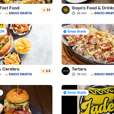
 Fast Food
Goyo's Food & Drink
3.1
n
·
ENVÍO GRATIS
34 min
·
ENVÍO GRAT
Off
Envío Gratis
& Cerebro
Tartara.
2.3
n
·
ENVÍO GRATIS
34 min
·
ENVÍO GRAT
s
Envío Gratis