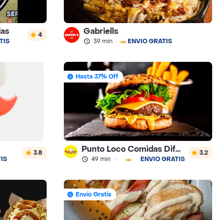
das
Gabriells
4
TIS
39 min
·
ENVÍO GRATIS
Hasta 37% Off
Punto Loco Comidas Diferente
3.8
3.2
IS
49 min
·
ENVÍO GRATIS
Envío Gratis