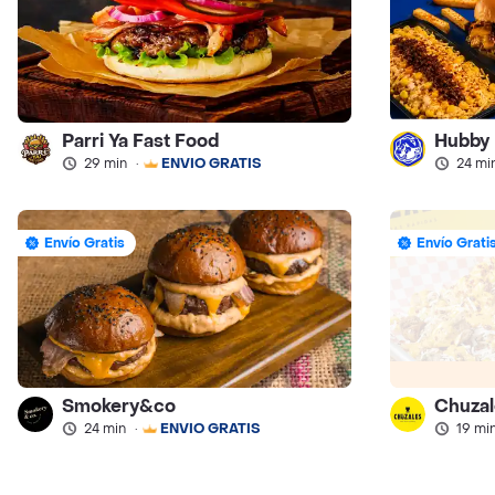
Parri Ya Fast Food
Hubby
29 min
·
ENVÍO GRATIS
24 mi
Envío Gratis
Envío Grati
Smokery&co
Chuzal
24 min
·
ENVÍO GRATIS
19 mi