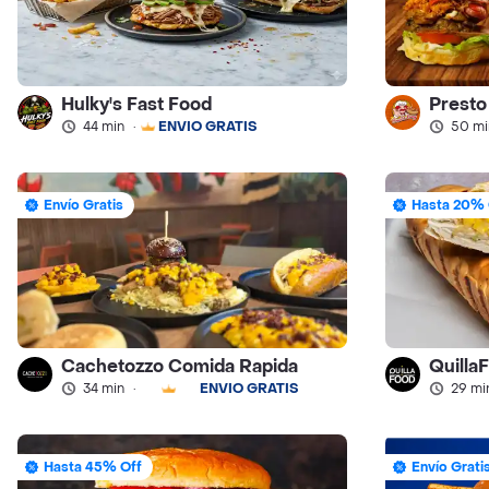
Hulky's Fast Food
Presto
44 min
·
ENVÍO GRATIS
50 mi
Envío Gratis
Hasta 20% 
Cachetozzo Comida Rapida
Quilla
34 min
·
ENVÍO GRATIS
29 mi
Hasta 45% Off
Envío Grati