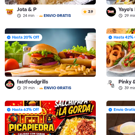
Jota & P
Yayo's
3.9
24 min
·
ENVÍO GRATIS
29 mi
Hasta 20% Off
Hasta 42% 
fastfoodgrills
Pinky 
29 min
·
ENVÍO GRATIS
39 mi
Hasta 63% Off
Envío Grati