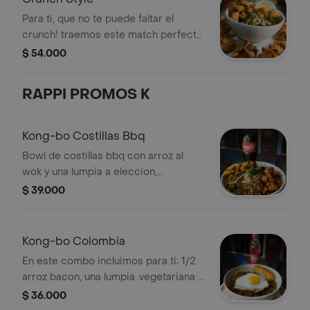
Para ti, que no te puede faltar el
crunch! traemos este match perfecto,
que incluye: una entrada de wonton
$ 54.000
frito de pollo y bowl de camarón
tempura.
RAPPI PROMOS K
Kong-bo Costillas Bbq
Bowl de costillas bbq con arroz al
wok y una lumpia a eleccion,
acompañado de una bebida a
$ 39.000
eleccion
Kong-bo Colombia
En este combo incluimos para ti; 1/2
arroz bacon, una lumpia .vegetariana y
una bebida.
$ 36.000