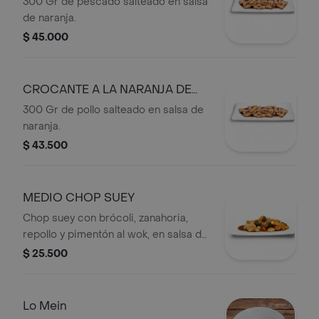
300 Gr de pescado salteado en salsa
de naranja.
$ 45.000
CROCANTE A LA NARANJA DE
POLLO
300 Gr de pollo salteado en salsa de
naranja.
$ 43.500
MEDIO CHOP SUEY
Chop suey con brócoli, zanahoria,
repollo y pimentón al wok, en salsa de
ostras,
$ 25.500
Lo Mein