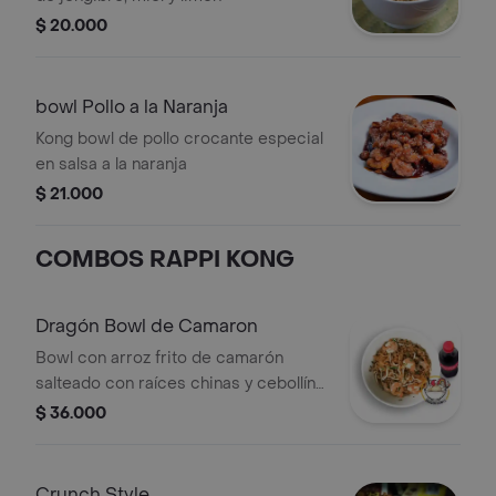
$ 20.000
bowl Pollo a la Naranja
Kong bowl de pollo crocante especial
en salsa a la naranja
$ 21.000
COMBOS RAPPI KONG
Dragón Bowl de Camaron
Bowl con arroz frito de camarón
salteado con raíces chinas y cebollín y
bebida a elegir.
$ 36.000
Crunch Style