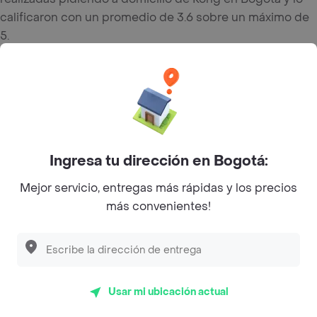
calificaron con un promedio de 3.6 sobre un máximo de
5.
Del total de Restaurantes, Kong es uno de los más
importantes en Bogotá con 3.6 de rating sobre un
máximo de 5.
Top Marcas y Cadenas de Restaurantes
Ingresa tu dirección en Bogotá:
Mejor servicio, entregas más rápidas y los precios
Encuéntranos en estos países
más convenientes!
App Store
Google play
AppGallery
Usar mi ubicación actual