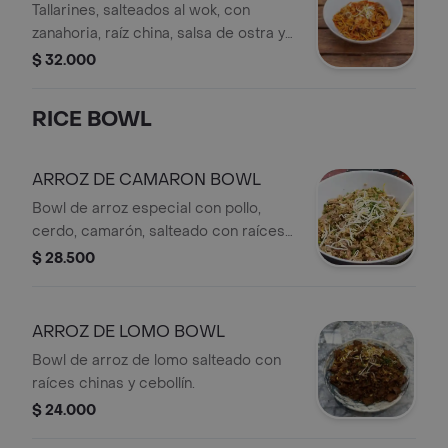
Tallarines, salteados al wok, con
zanahoria, raíz china, salsa de ostra y
proteína a elección.
$ 32.000
RICE BOWL
ARROZ DE CAMARON BOWL
Bowl de arroz especial con pollo,
cerdo, camarón, salteado con raíces
chinas y cebollín.
$ 28.500
ARROZ DE LOMO BOWL
Bowl de arroz de lomo salteado con
raíces chinas y cebollín.
$ 24.000