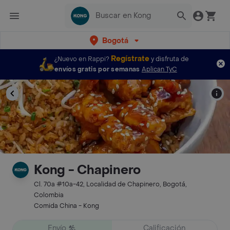
Bogotá
Regístrate
¿Nuevo en Rappi?
y disfruta de
envíos gratis por semanas
Aplican TyC
Kong - Chapinero
Cl. 70a #10a-42, Localidad de Chapinero, Bogotá,
Colombia
Comida China - Kong
Envío
Calificación