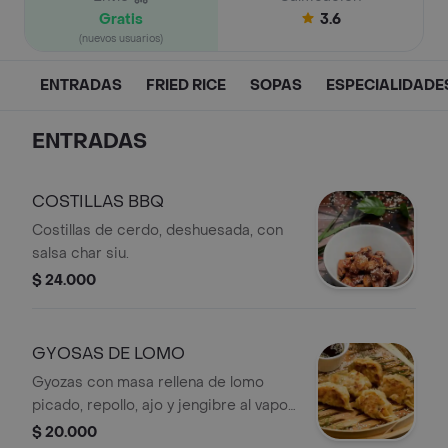
Gratis
3.6
(nuevos usuarios)
ENTRADAS
FRIED RICE
SOPAS
ESPECIALIDADE
ENTRADAS
COSTILLAS BBQ
Costillas de cerdo, deshuesada, con
salsa char siu.
$ 24.000
GYOSAS DE LOMO
Gyozas con masa rellena de lomo
picado, repollo, ajo y jengibre al vapor,
salsa ponzu.
$ 20.000