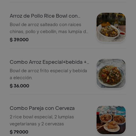
Arroz de Pollo Rice Bowl con
Cerveza
Bowl de arroz salteado con raíces
chinas, pollo y cebollín, mas lumpia de
vegetales mas cerveza a elecion
$ 39.000
Combo Arroz Especial+bebida +
Lumpia
Bowl de arroz frito especial y bebida
a elección.
$ 36.000
Combo Pareja con Cerveza
2 rice bowl especial, 2 lumpias
vegetarianas y 2 cervezas
$ 79.000