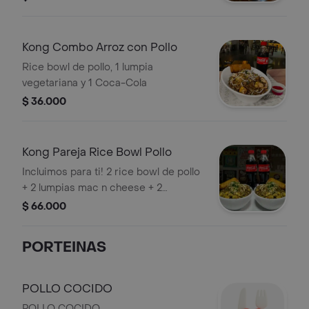
bowl de pollo a la naranja con arroz al
wok y 1 bowl de pollo teriyaki con
arroz al wok.
Kong Combo Arroz con Pollo
Rice bowl de pollo, 1 lumpia
vegetariana y 1 Coca-Cola
$ 36.000
Kong Pareja Rice Bowl Pollo
Incluimos para ti! 2 rice bowl de pollo
+ 2 lumpias mac n cheese + 2
bebidas.
$ 66.000
PORTEINAS
POLLO COCIDO
POLLO COCIDO