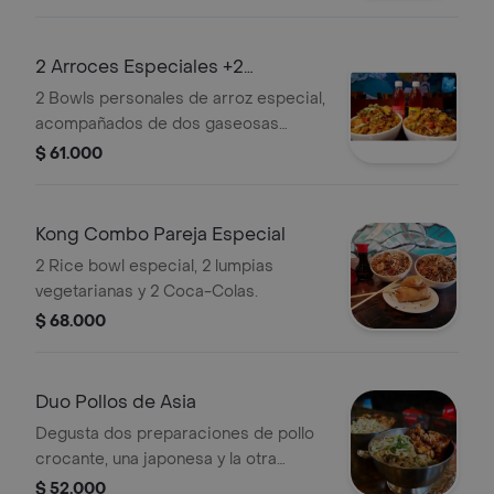
2 Arroces Especiales +2
Postobon
2 Bowls personales de arroz especial,
acompañados de dos gaseosas
postobon a elección.
$ 61.000
Kong Combo Pareja Especial
2 Rice bowl especial, 2 lumpias
vegetarianas y 2 Coca-Colas.
$ 68.000
Duo Pollos de Asia
Degusta dos preparaciones de pollo
crocante, una japonesa y la otra
china!este combo incluye para ti; 1
$ 52.000