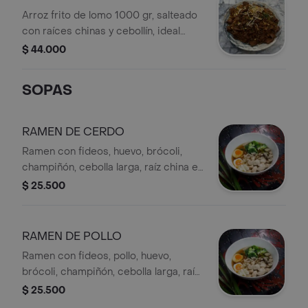
Arroz frito de lomo 1000 gr, salteado
con raíces chinas y cebollín, ideal
para 3 o 4 personas.
$ 44.000
SOPAS
RAMEN DE CERDO
Ramen con fideos, huevo, brócoli,
champiñón, cebolla larga, raíz china en
caldo de vegetales, coca-cola a
$ 25.500
elección.
RAMEN DE POLLO
Ramen con fideos, pollo, huevo,
brócoli, champiñón, cebolla larga, raíz
china en caldo de vegetales, coca-
$ 25.500
cola a elección.