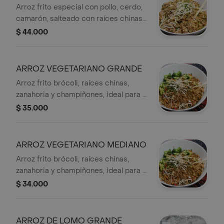
Arroz frito especial con pollo, cerdo,
camarón, salteado con raíces chinas y
cebollín, ideal para 3 o 4 personas.
$ 44.000
ARROZ VEGETARIANO GRANDE
Arroz frito brócoli, raíces chinas,
zanahoria y champiñones, ideal para 3
o 4 personas.
$ 35.000
ARROZ VEGETARIANO MEDIANO
Arroz frito brócoli, raíces chinas,
zanahoria y champiñones, ideal para 2
personas.
$ 34.000
ARROZ DE LOMO GRANDE