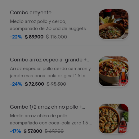
Combo creyente
Medio arroz pollo y cerdo,
acompañado de 30 und de nuggets
bañados en salsa bbq, 2 porciones de
-22%
$ 89.900
$ 115.000
pan + cocacola 1.5 zero (para 4-5
personas)
Combo arroz especial grande +
coca cola
Arroz especial pollo cerdo camarón y
jamón mas coca-cola original 1.5lts
(para 4-6 personas)
-24%
$ 72.500
$ 95.300
Combo 1/2 arroz chino pollo +
coca-cola
Medio arroz chino de pollo
acompañado con coca-cola zero 1.5 l.
(para 3-4 personas)
-17%
$ 57.800
$ 69.900