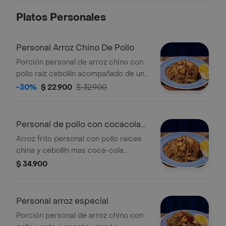
Platos Personales
Personal Arroz Chino De Pollo
Porción personal de arroz chino con
pollo raíz cebollín acompañado de una
porción de pan salsa agridulce.
-30%
$ 22.900
$ 32.900
Personal de pollo con cocacola
250 ml
Arroz frito personal con pollo raíces
china y cebollín mas coca-cola
original 250 ml.
$ 34.900
Personal arroz especial
Porción personal de arroz chino con