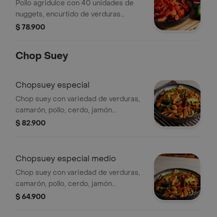
Pollo agridulce con 40 unidades de
nuggets, encurtido de verduras
variadas y aderezado con salsa
$ 78.900
agridulce natural.
Chop Suey
Chopsuey especial
Chop suey con variedad de verduras,
camarón, pollo, cerdo, jamón
aderezado con salsas chinas.
$ 82.900
Chopsuey especial medio
Chop suey con variedad de verduras,
camarón, pollo, cerdo, jamón
aderezado con salsas chinas.
$ 64.900