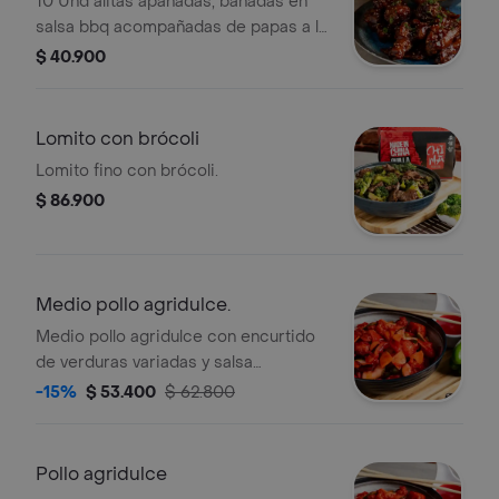
10 Und alitas apanadas, bañadas en
salsa bbq acompañadas de papas a la
francesa
$ 40.900
Lomito con brócoli
Lomito fino con brócoli.
$ 86.900
Medio pollo agridulce.
Medio pollo agridulce con encurtido
de verduras variadas y salsa
agridulce.
-15%
$ 53.400
$ 62.800
Pollo agridulce