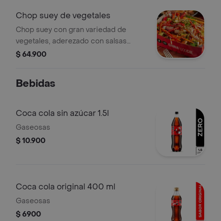
Chop suey de vegetales
Chop suey con gran variedad de
vegetales, aderezado con salsas
chinas.
$ 64.900
Bebidas
Coca cola sin azúcar 1.5l
Gaseosas
$ 10.900
Coca cola original 400 ml
Gaseosas
$ 6900