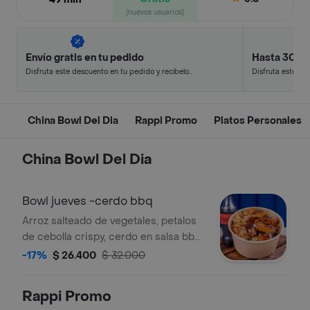
(nuevos usuarios)
Envío gratis en tu pedido
Hasta 30% 
Disfruta este descuento en tu pedido y recíbelo
Disfruta este de
en minutos.
en minutos.
China Bowl Del Dia
Rappi Promo
Platos Personales
China Bowl Del Dia
Bowl jueves -cerdo bbq
Arroz salteado de vegetales, petalos
de cebolla crispy, cerdo en salsa bbq
+ cocacola zero 250ml
-17%
$ 26.400
$ 32.000
Rappi Promo