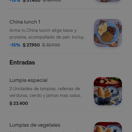
-15%
$ 31.400
$ 36.900
China lunch 1
Arma tu China lunch: elige base y
proteína, acompañado de pan. Incluye
fideos con vegetales y pollo con salsa
-15%
$ 27.950
$ 32.900
y ajonjolí.
Entradas
Lumpia especial
2 Unidades de lumpias, rellenas de
verduras, cerdo y jamon mas salsa
agridulce.
$ 23.400
Lumpias de vegetales