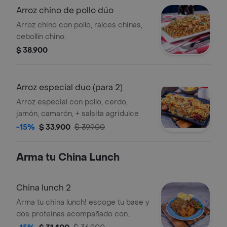
Arroz chino de pollo dúo
Arroz chino con pollo, raíces chinas,
cebollín chino.
$ 38.900
Arroz especial duo (para 2)
Arroz especial con pollo, cerdo,
jamón, camarón, + salsita agridulce
-15%
$ 33.900
$ 39.900
Arma tu China Lunch
China lunch 2
Arma tu china lunch! escoge tu base y
dos proteinas acompañado con
porcion de pan