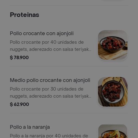
Proteinas
Pollo crocante con ajonjoli
Pollo crocante por 40 unidades de
nuggets, aderezado con salsa teriyaki
y ajonjolí.
$ 78.900
Medio pollo crocante con ajonjoli
Pollo crocante por 30 unidades de
nuggets, aderezado con salsa teriyaki
y ajonjolí.
$ 62.900
Pollo a la naranja
Pollo a la naranja por 40 unidades de