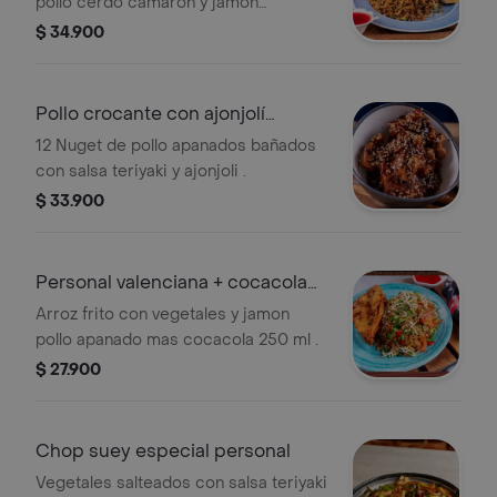
pollo cerdo camarón y jamón
acompañado de una porción de pan,
$ 34.900
salsa agridulce y coca cola 250 ml.
Pollo crocante con ajonjolí
personal
12 Nuget de pollo apanados bañados
con salsa teriyaki y ajonjoli .
$ 33.900
Personal valenciana + cocacola
250 ml
Arroz frito con vegetales y jamon
pollo apanado mas cocacola 250 ml .
$ 27.900
Chop suey especial personal
Vegetales salteados con salsa teriyaki