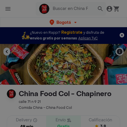
Bogotá
Regístrate
¿Nuevo en Rappi?
y disfruta de
envíos gratis por semanas
Aplican TyC
China Food Col - Chapinero
calle 71 n 9 21
Comida China - China Food Col
Delivery
Envío
Calificación
Gratis
3.8
49 min