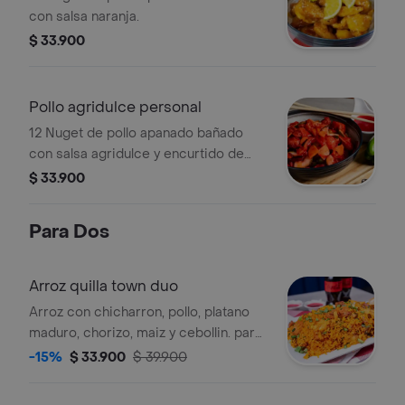
con salsa naranja.
$ 33.900
Pollo agridulce personal
12 Nuget de pollo apanado bañado
con salsa agridulce y encurtido de
vegetales .
$ 33.900
Para Dos
Arroz quilla town duo
Arroz con chicharron, pollo, platano
maduro, chorizo, maiz y cebollin. para
2 personas
-15%
$ 33.900
$ 39.900