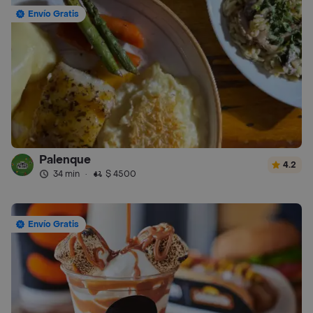
Envío Gratis
Palenque
4.2
34 min
·
$ 4500
Envío Gratis