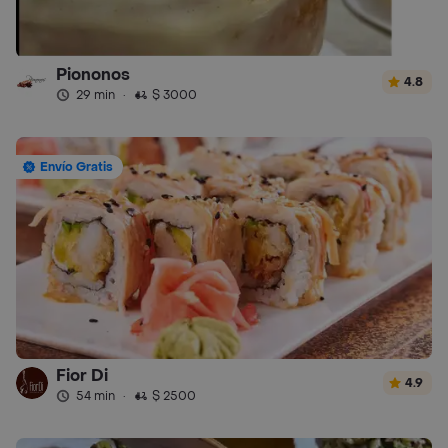
Piononos
4.8
29 min
·
$ 3000
Envío Gratis
Fior Di
4.9
54 min
·
$ 2500