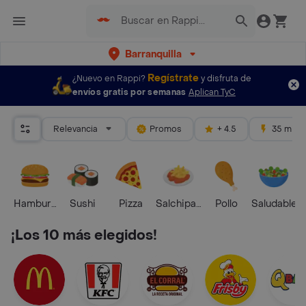
Barranquilla
Regístrate
¿Nuevo en Rappi?
y disfruta de
envíos gratis por semanas
Aplican TyC
Relevancia
Promos
+ 4.5
35 mins
Hamburguesa
Sushi
Pizza
Salchipapas
Pollo
Saludable
¡Los 10 más elegidos!