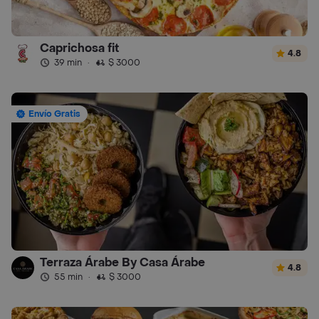
Caprichosa fit
4.8
39 min
·
$ 3000
Envío Gratis
Terraza Árabe By Casa Árabe
4.8
55 min
·
$ 3000