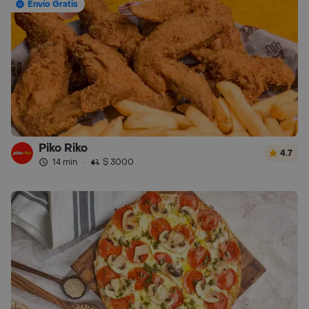
Envío Gratis
Piko Riko
4.7
14 min
·
$ 3000