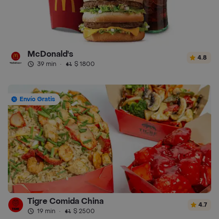
McDonald's
4.8
39 min
·
$ 1800
Envío Gratis
Tigre Comida China
4.7
19 min
·
$ 2500