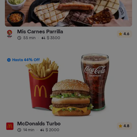
Mis Carnes Parrilla
4.6
55 min
·
$ 3500
Hasta 44% Off
McDonalds Turbo
4.8
14 min
·
$ 2000