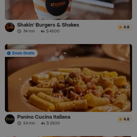
Shakin' Burgers & Shakes
4.8
34 min
·
$ 4500
Envío Gratis
Panino Cucina Italiana
4.8
54 min
·
$ 2500