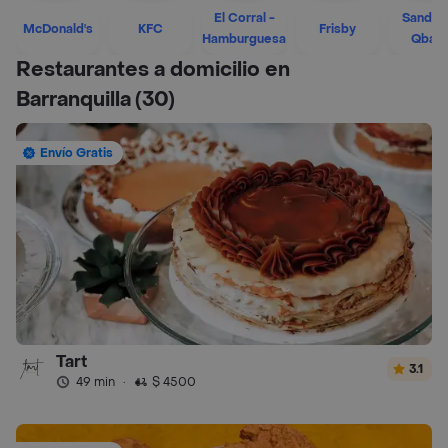
El Corral -
Sandwi
McDonald's
KFC
Frisby
Hamburguesa
Qban
Restaurantes a domicilio en
Barranquilla
(30)
Envío Gratis
Tart
3.1
49 min
·
$ 4500