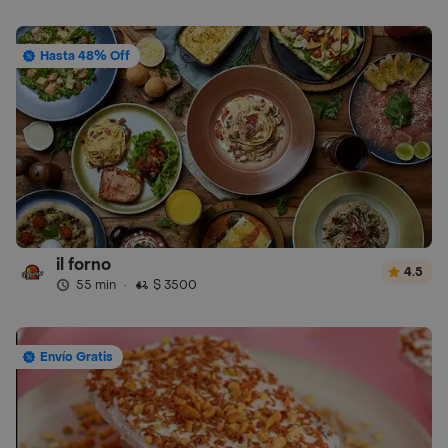
Hasta 48% Off
il forno
4.5
55 min
·
$ 3500
Envío Gratis