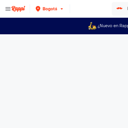
Bogotá
¿Nuevo en Rap