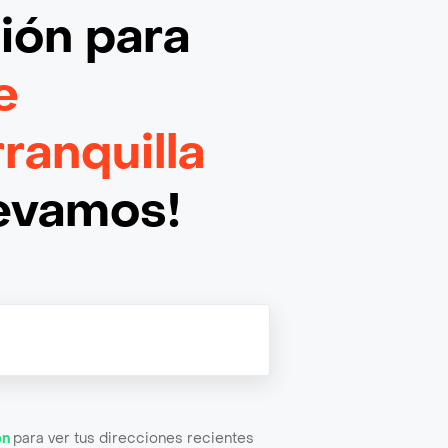
ción
para
e
ranquilla
levamos!
ón
para ver tus direcciones recientes