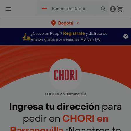
Bogotá
Regístrate
¿Nuevo en Rappi?
y disfruta de
envíos gratis por semanas
Aplican TyC
1 CHORI en Barranquilla
Ingresa tu dirección
para
pedir en
CHORI en
Barranquilla
¡Nosotros te