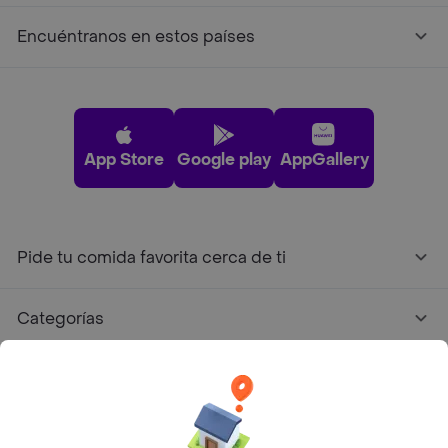
Encuéntranos en estos países
App Store
Google play
AppGallery
Pide tu comida favorita cerca de ti
Categorías
Únete a Rappi
Sobre Rappi