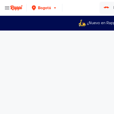
Bogotá
¿Nuevo en Rap