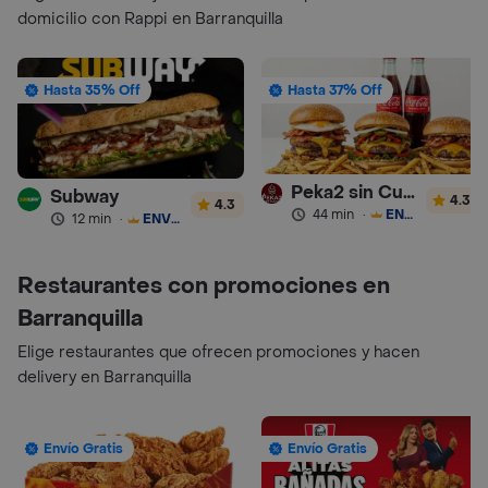
domicilio con Rappi en Barranquilla
Hasta 35% Off
Hasta 37% Off
Peka2 sin Culpa Lourdes
Subway
4.3
4.3
44 min
·
ENVÍO GRATIS
12 min
·
ENVÍO GRATIS
Restaurantes con promociones en
Barranquilla
Elige restaurantes que ofrecen promociones y hacen
delivery en Barranquilla
Envío Gratis
Envío Gratis