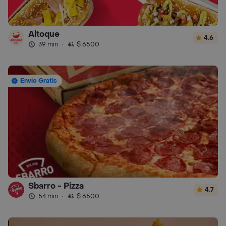
Altoque
4.6
39 min
·
$ 6500
Envío Gratis
Sbarro - Pizza
4.7
54 min
·
$ 6500