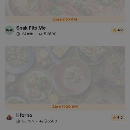
Abre 7:30 AM
Snak Fits Me
4.9
24 min
·
$ 2500
Abre 11:00 AM
il forno
4.5
55 min
·
$ 3500