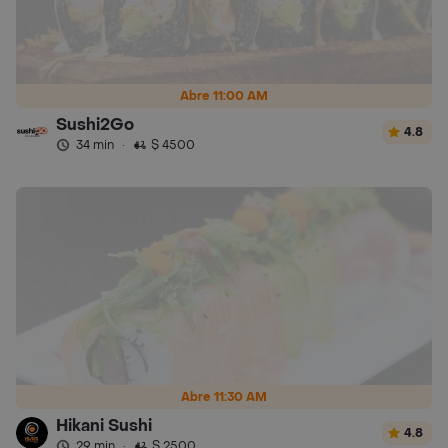
Abre 11:00 AM
Sushi2Go
4.8
34 min
·
$ 4500
Abre 11:30 AM
Hikani Sushi
4.8
29 min
·
$ 2500