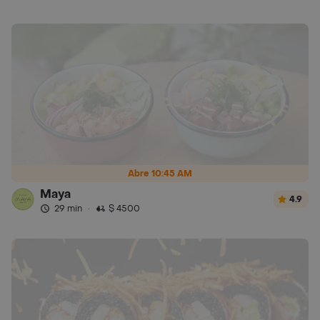
Abre 10:45 AM
Maya
4.9
29 min
·
$ 4500