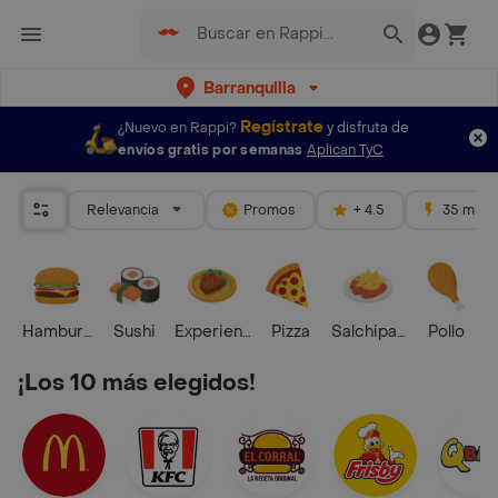
Barranquilla
Regístrate
¿Nuevo en Rappi?
y disfruta de
envíos gratis por semanas
Aplican TyC
Relevancia
Promos
+ 4.5
35 mins
Hamburguesa
Sushi
Experiencias Foodies
Pizza
Salchipapas
Pollo
S
¡Los 10 más elegidos!