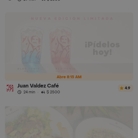
Abre 8:15 AM
Juan Valdez Café
4.9
24 min
·
$ 2500