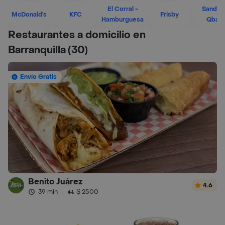
El Corral -
Sandwi
McDonald's
KFC
Frisby
Hamburguesa
Qban
Restaurantes a domicilio en
Barranquilla
(30)
Envío Gratis
Benito Juárez
4.6
39 min
·
$ 2500