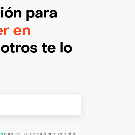
ción
para
er en
otros te lo
ón
para ver tus direcciones recientes