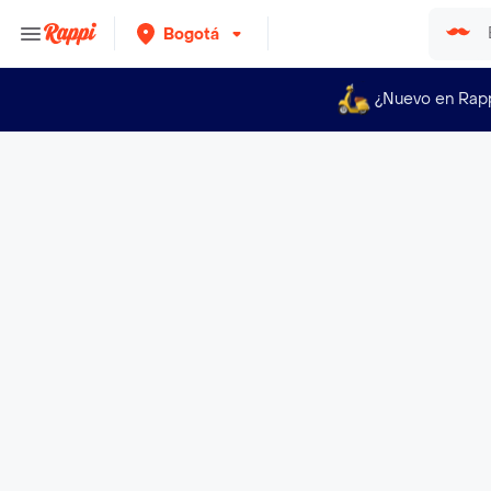
Bogotá
¿Nuevo en Rap