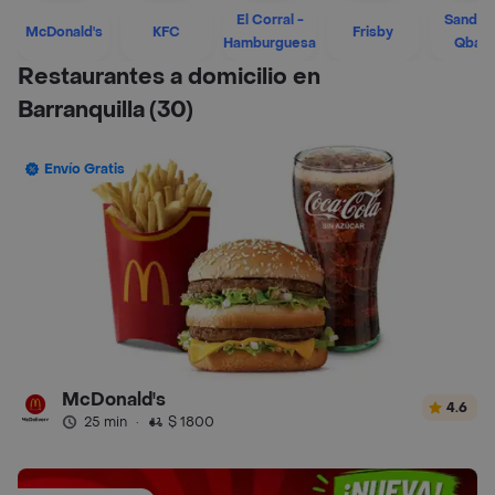
El Corral -
Sandwi
McDonald's
KFC
Frisby
Hamburguesa
Qban
Restaurantes a domicilio en
Barranquilla
(30)
Envío Gratis
McDonald's
4.6
25 min
·
$ 1800