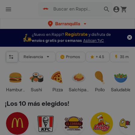
Barranquilla
Regístrate
¿Nuevo en Rappi?
y disfruta de
envíos gratis por semanas
Aplican TyC
Relevancia
Promos
+ 4.5
35 mins
Hamburguesa
Sushi
Pizza
Salchipapas
Pollo
Saludable
¡Los 10 más elegidos!