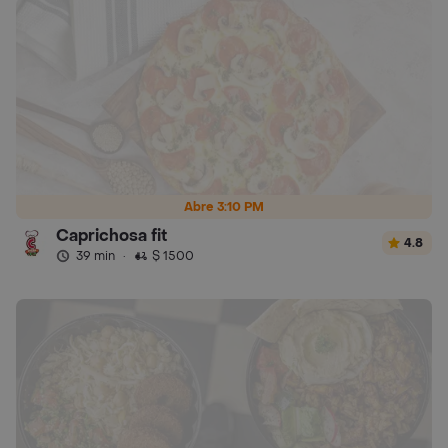
Abre 3:10 PM
Caprichosa fit
4.8
39 min
·
$ 1500