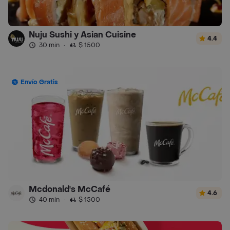
Nuju Sushi y Asian Cuisine
4.4
30 min
·
$ 1500
Envío Gratis
Mcdonald's McCafé
4.6
40 min
·
$ 1500