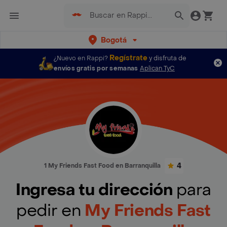
Bogotá
Regístrate
¿Nuevo en Rappi?
y disfruta de
envíos gratis por semanas
Aplican TyC
4
1 My Friends Fast Food en Barranquilla
Ingresa tu dirección
para
pedir en
My Friends Fast